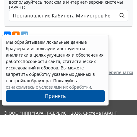
воспользуйтесь поиском в Интернет-версии системы
ГАРАНТ:
Мы обрабатываем локальные данные
браузера и используем инструменты
аналитики в целях улучшения и обеспечения
Показать все материалы
работоспособности сайта, статистических
Источник:
исследований и обзоров. Вы можете
Кабинет Министров Республики Татарстан
Перепечатка
запретить обработку указанных данных в
настройках браузера. Пожалуйста,
ознакомьтесь с условиями их обработки
.
Принять
© ООО "НПП "ГАРАНТ-СЕРВИС", 2026. Система ГАРАНТ
выпускается с 1990 года. Компания "Гарант" и ее партнеры
являются участниками Российской ассоциации правовой
информации ГАРАНТ.