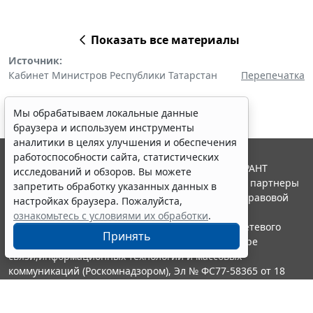
Показать все материалы
Источник:
Кабинет Министров Республики Татарстан
Перепечатка
Мы обрабатываем локальные данные
браузера и используем инструменты
аналитики в целях улучшения и обеспечения
работоспособности сайта, статистических
© ООО "НПП "ГАРАНТ-СЕРВИС", 2026. Система ГАРАНТ
исследований и обзоров. Вы можете
выпускается с 1990 года. Компания "Гарант" и ее партнеры
запретить обработку указанных данных в
являются участниками Российской ассоциации правовой
настройках браузера. Пожалуйста,
информации ГАРАНТ.
ознакомьтесь с условиями их обработки
.
Портал ГАРАНТ.РУ зарегистрирован в качестве сетевого
Принять
издания Федеральной службой по надзору в сфере
связи,информационных технологий и массовых
коммуникаций (Роскомнадзором), Эл № ФС77-58365 от 18
июня 2014 года.
16+