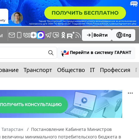
м
Войти
Eng
Перейти в систему ГАРАНТ
ование
Транспорт
Общество
IT
Профессия
П
 Татарстан
Постановление Кабинета Министров
ной величины минимального потребительского бюджета в