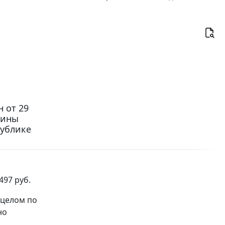
 от 29
чины
публике
97 руб.
 целом по
но