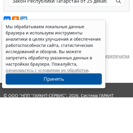
Мы обрабатываем локальные данные
браузера и используем инструменты
аналитики в целях улучшения и обеспечения
Показать все материалы
работоспособности сайта, статистических
Источник:
исследований и обзоров. Вы можете
Государственный совет Республики Татарстан
Перепечатка
запретить обработку указанных данных в
настройках браузера. Пожалуйста,
ознакомьтесь с условиями их обработки
.
Принять
© ООО "НПП "ГАРАНТ-СЕРВИС", 2026. Система ГАРАНТ
выпускается с 1990 года. Компания "Гарант" и ее партнеры
являются участниками Российской ассоциации правовой
информации ГАРАНТ.
Контакты
8-800-200-88-88