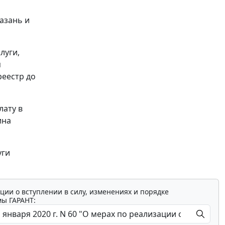
азань и
луги,
я
реестр до
лату в
ина
уги
ции о вступлении в силу, изменениях и порядке
мы ГАРАНТ: