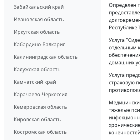
Определен п
Забайкальский край
предоставле
Ивановская область
долговремен
Республике Т
Иркутская область
Услуга "Сид
Кабардино-Балкария
отдельным к
обеспечения
Калининградская область
домашних ус
Калужская область
Услуга пред
Камчатский край
страховую п
противопок
Карачаево-Черкессия
Медицинским
Кемеровская область
тяжелые пси
инфекционны
Кировская область
хронические
Костромская область
конечностей