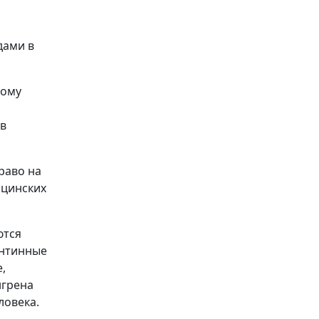
дами в
дому
 в
раво на
ицинских
ются
антинные
,
нгрена
ловека.