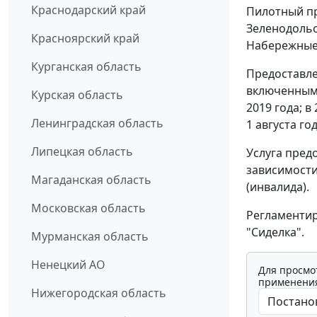
Краснодарский край
Пилотный пр
Зеленодольс
Красноярский край
Набережные
Курганская область
Предоставле
включенными
Курская область
2019 года; в
Ленинградская область
1 августа го
Липецкая область
Услуга пред
зависимости
Магаданская область
(инвалида).
Московская область
Регламентир
"Сиделка".
Мурманская область
Ненецкий АО
Для просмо
применения
Нижегородская область