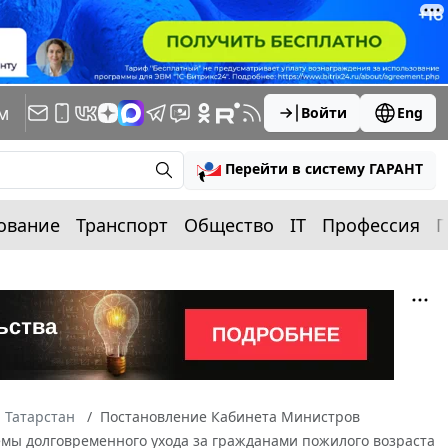
м
Войти
Eng
Перейти в систему ГАРАНТ
ование
Транспорт
Общество
IT
Профессия
П
 Татарстан
Постановление Кабинета Министров
темы долговременного ухода за гражданами пожилого возраста