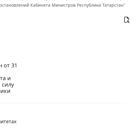
постановлений Кабинета Министров Республики Татарстан"
 от 31
ы
та и
 силу
лики
литетах