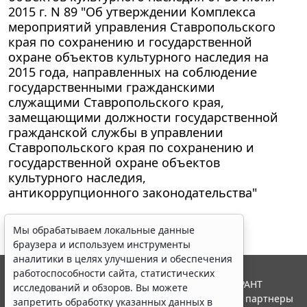
2015 г. N 89 "Об утверждении Комплекса
мероприятий управления Ставропольского
края по сохранению и государственной
охране объектов культурного наследия на
2015 года, направленных на соблюдение
государственными гражданскими
служащими Ставропольского края,
замещающими должности государственной
гражданской службы в управлении
Ставропольского края по сохранению и
государственной охране объектов
культурного наследия,
антикоррупционного законодательства"
Мы обрабатываем локальные данные
браузера и используем инструменты
аналитики в целях улучшения и обеспечения
работоспособности сайта, статистических
© ООО "НПП "ГАРАНТ-СЕРВИС", 2026. Система ГАРАНТ
исследований и обзоров. Вы можете
выпускается с 1990 года. Компания "Гарант" и ее партнеры
запретить обработку указанных данных в