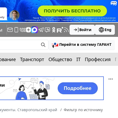
м
Войти
Eng
Перейти в систему ГАРАНТ
ование
Транспорт
Общество
IT
Профессия
П
кументы. Ставропольский край
Фильтр по источнику