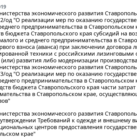
019
истерства экономического развития Ставропольс
372/од "О реализации мер по оказанию государст
реднего предпринимательства в Ставропольском к
тв бюджета Ставропольского края субсидий на во
малого и среднего предпринимательства в Ставро
рвого взноса (аванса) при заключении договора 
ированной техники с российскими лизинговыми 
 (или) развития либо модернизации производства т
истерства экономического развития Ставропольс
373/од "О реализации мер по оказанию государст
реднего предпринимательства в Ставропольском 
едств бюджета Ставропольского края части затрат
мательства в Ставропольском крае, осуществляю
вов"
истерства экономического развития Ставропольск
 утверждении Требований к одежде и внешнему в
циональных центров предоставления государстве
льском крае"