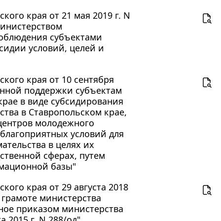
ого края от 21 мая 2019 г. N
министерством
соблюдения субъектами
сидии условий, целей и
кого края от 10 сентября
венной поддержки субъектам
крае в виде субсидирования
ства в Ставропольском крае,
 центров молодежного
 благоприятных условий для
ательства в целях их
ственной сферах, путем
рмационной базы"
ого края от 29 августа 2018
 грамоте министерства
нное приказом министерства
 2015 г. N 288/од"