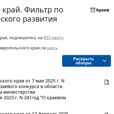
 край. Фильтр по
Архив
ского развития
рая, подпишитесь на 
RSS-ленту
.
авропольского края
см.
здесь
Раскрыть
обзоры
ого края от 7 мая 2025 г. N
раевого конкурса в области
ом министерства
 2023 г. N 241/од "О краевом
кого края от 17 февраля 2025