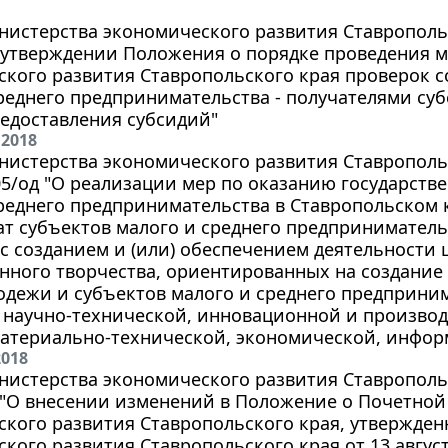
истерства экономического развития Ставропольск
б утверждении Положения о порядке проведения 
ского развития Ставропольского края проверок 
реднего предпринимательства - получателями суб
едоставления субсидий"
 2018
истерства экономического развития Ставропольс
305/од "О реализации мер по оказанию государст
реднего предпринимательства в Ставропольском 
ат субъектов малого и среднего предприниматель
с созданием и (или) обеспечением деятельности
ного творчества, ориентированных на создание
одежи и субъектов малого и среднего предприним
 научно-технической, инновационной и производ
материально-технической, экономической, инфо
2018
истерства экономического развития Ставропольск
д "О внесении изменений в Положение о Почетной
кого развития Ставропольского края, утвержде
кого развития Ставропольского края от 13 августа