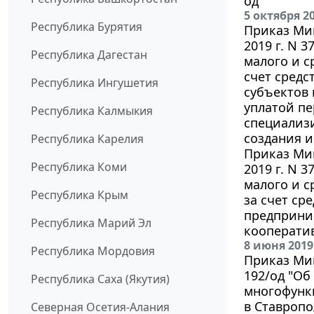
од"
5 октября 2
Республика Бурятия
Приказ Мин
2019 г. N 
Республика Дагестан
малого и с
счет средс
Республика Ингушетия
субъектов 
уплатой пе
Республика Калмыкия
специализ
создания и
Республика Карелия
Приказ Мин
Республика Коми
2019 г. N 
малого и с
Республика Крым
за счет ср
предприни
Республика Марий Эл
кооперати
8 июня 2019
Республика Мордовия
Приказ Мин
192/од "Об
Республика Саха (Якутия)
многофунк
в Ставропо
Северная Осетия-Алания