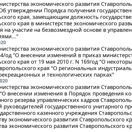
истерства экономического развития Ставропольс
 "Об утверждении Порядка получения государств
ьского края, замещающим должность государств
ского края в министерстве экономического разв
я на участие на безвозмездной основе в управл
ями..."
020
истерства экономического развития Ставропольс
354/од "О внесении изменений в приказ министер
ского края от 19 мая 2010 г. N 169/од "О некото
авропольского края "О региональных индустриал
рекреационных и технологических парках"
2020
истерства экономического развития Ставропольск
д "О внесении изменения в Порядок проведения 
ного резерва управленческих кадров Ставрополь
 руководителей государственного унитарного п
ударственного казенного учреждения Ставрополь
тву экономического развития Ставропольского к
ва экономического развития Ставропольского края