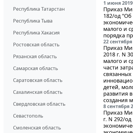
1 июня 2019
Республика Татарстан
Приказ Мин
182/од "О
Республика Тыва
экономиче
малого и с
Республика Хакасия
порядка пр
22 сентября
Ростовская область
Приказ Мин
2018 г. N 
Рязанская область
малого и с
части затр
Самарская область
связанных 
Саратовская область
инновацион
детей, мол
Сахалинская область
развития в
создания 
Свердловская область
8 сентября 
Приказ Мин
Севастополь
г. N 292/о
экономичес
Смоленская область
экономичес