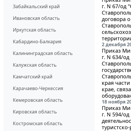
г. N 67/од
Забайкальский край
Ставрополь
Ивановская область
договора о
Ставрополь
Иркутская область
сельскохо
территории
Кабардино-Балкария
2 декабря 2
Приказ Мин
Калининградская область
г. N 634/о
Ставрополь
Калужская область
государств
Ставрополь
Камчатский край
края части
Карачаево-Черкессия
крае, связ
оборудован
Кемеровская область
18 ноября 2
Приказ Мин
Кировская область
г. N 594/о
деятельно
Костромская область
туристско-