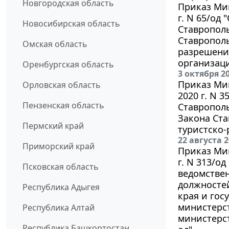
Новгородская область
Приказ Мин
г. N 65/од
Новосибирская область
Ставропол
Ставрополь
Омская область
разрешени
организаци
Оренбургская область
3 октября 2
Приказ Мин
Орловская область
2020 г. N 
Пензенская область
Ставрополь
Закона Ст
Пермский край
туристско-
22 августа 
Приморский край
Приказ Мин
г. N 313/о
Псковская область
ведомствен
должностей
Республика Адыгея
края и гос
министерс
Республика Алтай
министерст
Республика Башкортостан