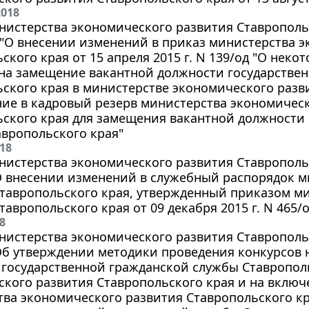
2018
истерства экономического развития Ставропольск
д "О внесении изменений в приказ министерства 
ского края от 15 апреля 2015 г. N 139/од "О нек
 на замещение вакантной должности государстве
ского края в министерстве экономического разв
ие в кадровый резерв министерства экономичес
ского края для замещения вакантной должности
вропольского края"
018
истерства экономического развития Ставропольск
О внесении изменений в служебный распорядок 
Ставропольского края, утвержденный приказом м
тавропольского края от 09 декабря 2015 г. N 465/о
8
истерства экономического развития Ставропольск
Об утверждении методики проведения конкурсов
государственной гражданской службы Ставрополь
кого развития Ставропольского края и на включ
ва экономического развития Ставропольского к