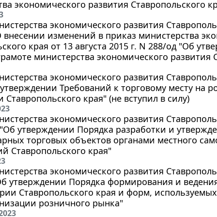
ва экономического развития Ставропольского края
3
истерства экономического развития Ставропольск
О внесении изменений в приказ министерства эк
ского края от 13 августа 2015 г. N 288/од "Об у
рамоте министерства экономического развития С
истерства экономического развития Ставропольск
 утверждении Требований к торговому месту на 
 Ставропольского края" (не вступил в силу)
023
истерства экономического развития Ставропольс
д "Об утверждении Порядка разработки и утверж
арных торговых объектов органами местного са
й Ставропольского края"
23
истерства экономического развития Ставропольск
"Об утверждении Порядка формирования и ведени
рии Ставропольского края и форм, используемы
анизации розничного рынка"
2023