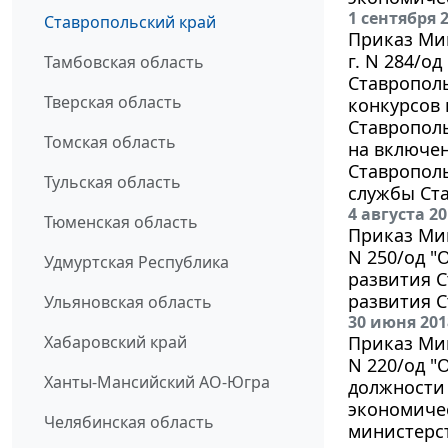
1 сентября 
Ставропольский край
Приказ Мин
г. N 284/о
Тамбовская область
Ставрополь
Тверская область
конкурсов
Ставрополь
Томская область
на включен
Ставрополь
Тульская область
службы Ста
4 августа 2
Тюменская область
Приказ Мин
N 250/од "
Удмуртская Республика
развития 
развития С
Ульяновская область
30 июня 201
Хабаровский край
Приказ Мин
N 220/од "
Ханты-Мансийский АО-Югра
должности 
экономичес
Челябинская область
министерст