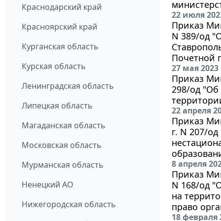
министерст
Краснодарский край
22 июля 202
Приказ Мин
Красноярский край
N 389/од "
Курганская область
Ставрополь
Почетной г
Курская область
27 мая 2023
Приказ Мин
Ленинградская область
298/од "Об
территории
Липецкая область
22 апреля 2
Приказ Мин
Магаданская область
г. N 207/о
нестацион
Московская область
образовани
8 апреля 20
Мурманская область
Приказ Мин
Ненецкий АО
N 168/од 
на террито
Нижегородская область
право орг
18 февраля 