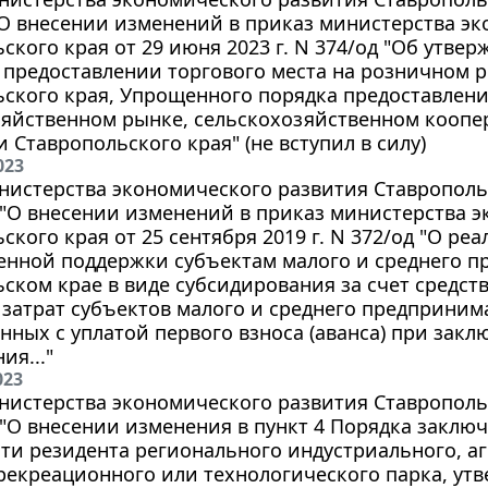
 "О внесении изменений в приказ министерства э
ского края от 29 июня 2023 г. N 374/од "Об утв
 предоставлении торгового места на розничном 
ского края, Упрощенного порядка предоставлени
зяйственном рынке, сельскохозяйственном коопе
 Ставропольского края" (не вступил в силу)
023
истерства экономического развития Ставропольс
д "О внесении изменений в приказ министерства 
ского края от 25 сентября 2019 г. N 372/од "О р
енной поддержки субъектам малого и среднего п
ском крае в виде субсидирования за счет средст
 затрат субъектов малого и среднего предприним
анных с уплатой первого взноса (аванса) при зак
ия..."
023
истерства экономического развития Ставропольс
д "О внесении изменения в пункт 4 Порядка закл
сти резидента регионального индустриального, 
рекреационного или технологического парка, ут