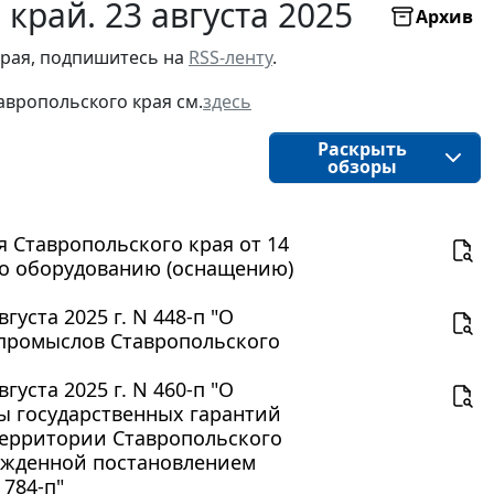
край. 23 августа 2025
Архив
рая, подпишитесь на 
RSS-ленту
.
авропольского края
см.
здесь
Раскрыть
обзоры
 Ставропольского края от 14
 по оборудованию (оснащению)
уста 2025 г. N 448-п "О
 промыслов Ставропольского
уста 2025 г. N 460-п "О
ы государственных гарантий
территории Ставропольского
вержденной постановлением
 784-п"