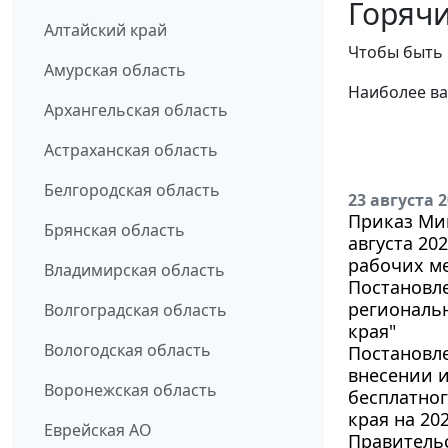
Горячи
Алтайский край
Чтобы быть 
Амурская область
Наиболее ва
Архангельская область
Астраханская область
Белгородская область
23 августа 
Приказ Мин
Брянская область
августа 20
рабочих ме
Владимирская область
Постановле
региональ
Волгоградская область
края"
Вологодская область
Постановле
внесении и
Воронежская область
бесплатно
края на 20
Еврейская АО
Правительс