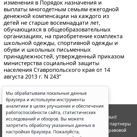
изменения в Порядок назначения и
выплаты многодетным семьям ежегодной
денежной компенсации на каждого из
детей не старше восемнадцати лет,
обучающихся в общеобразовательных
организациях, на приобретение комплекта
школьной одежды, спортивной одежды и
обуви и школьных письменных
принадлежностей, утвержденный приказом
министерства социальной защиты
населения Ставропольского края от 14
августа 2013 г. N 243"
Мы обрабатываем локальные данные
браузера и используем инструменты
аналитики в целях улучшения и обеспечения
работоспособности сайта, статистических
© ООО "НПП "ГАРАНТ-СЕРВИС", 2026. Система ГАРАНТ
исследований и обзоров. Вы можете
выпускается с 1990 года. Компания "Гарант" и ее партнеры
запретить обработку указанных данных в
являются участниками Российской ассоциации правовой
настройках браузера. Пожалуйста,
информации ГАРАНТ.