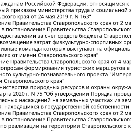
ажданам Российской Федерации, относящимся к к
ный приказом министерства труда и социальной 
ского края от 24 мая 2019 г. N 163"
ние Правительства Ставропольского края от 2 мар
в постановление Правительства Ставропольского к
редоставлении за счет средств бюджета Ставропол
 возмещение затрат физкультурно-спортивных ор
ртивные команды которых выступают на официаль
иях от имени Ставропольского края"
ие Правительства Ставропольского края от 4 март
 вопросам формирования туристских маршрутов в
ного культурно-познавательного проекта "Импер
 Ставропольского края"
нистерства природных ресурсов и охраны окруж
марта 2020 г. N 75 "Об утверждении Порядка пров
есных насаждений на земельных участках из зе
, находящихся в государственной собственности
ние Правительства Ставропольского края от 2 мар
в постановление Правительства Ставропольского к
 по реализации на территории Ставропольского 