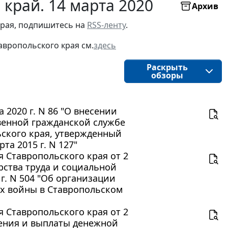
край. 14 марта 2020
Архив
рая, подпишитесь на 
RSS-ленту
.
авропольского края
см.
здесь
Раскрыть
обзоры
 2020 г. N 86 "О внесении
венной гражданской службе
ьского края, утвержденный
та 2015 г. N 127"
 Ставропольского края от 2
рства труда и социальной
г. N 504 "Об организации
ях войны в Ставропольском
 Ставропольского края от 2
чения и выплаты денежной