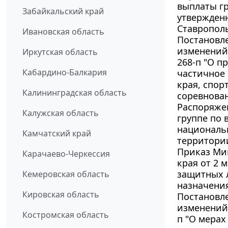
выплаты гр
Забайкальский край
утвержден
Ставрополь
Ивановская область
Постановле
изменений 
Иркутская область
268-п "О п
Кабардино-Балкария
частичное
края, спо
Калининградская область
соревнован
Распоряжен
Калужская область
группе по
националь
Камчатский край
территории
Приказ Ми
Карачаево-Черкессия
края от 2 
защитных л
Кемеровская область
назначения
Кировская область
Постановле
изменений 
Костромская область
п "О мерах