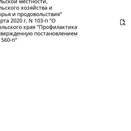
ьской местности,
ьского хозяйства и
ырья и продовольствия"
та 2020 г. N 103-п "О
ольского края "Профилактика
утвержденную постановлением
 560-п"