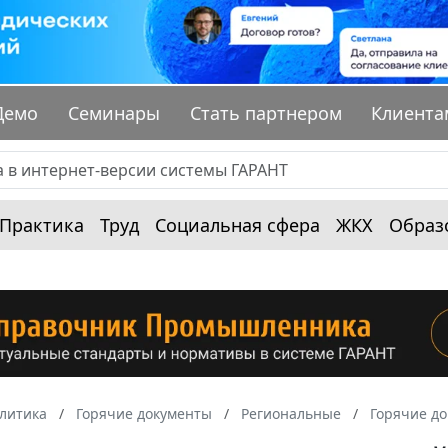
Демо
Семинары
Стать партнером
Клиента
Практика
Труд
Социальная сфера
ЖКХ
Образ
алитика
Горячие документы
Региональные
Горячие до