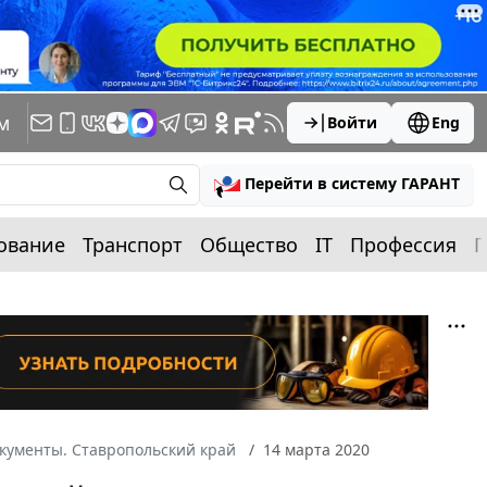
м
Войти
Eng
Перейти в систему ГАРАНТ
ование
Транспорт
Общество
IT
Профессия
П
кументы. Ставропольский край
14 марта 2020