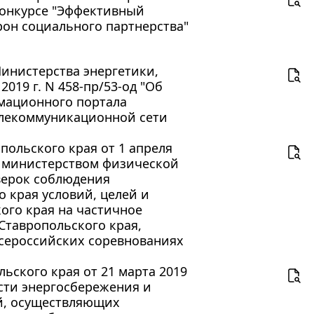
 конкурсе "Эффективный
рон социального партнерства"
инистерства энергетики,
019 г. N 458-пр/53-од "Об
мационного портала
елекоммуникационной сети
польского края от 1 апреля
ия министерством физической
верок соблюдения
 края условий, целей и
ого края на частичное
Ставропольского края,
сероссийских соревнованиях
ского края от 21 марта 2019
асти энергосбережения и
й, осуществляющих