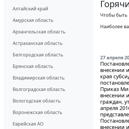
Горячи
Алтайский край
Чтобы быть 
Амурская область
Наиболее ва
Архангельская область
Астраханская область
Белгородская область
27 апреля 2
Постановле
Брянская область
внесении и
края субс
Владимирская область
постановле
Приказ Мин
Волгоградская область
внесении 
Вологодская область
граждан, у
апреля 201
Воронежская область
представл
Постановле
Еврейская АО
внесении и