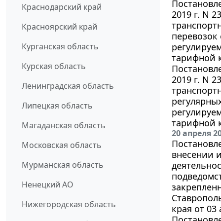
Постановле
Краснодарский край
2019 г. N 
транспорт
Красноярский край
перевозок 
Курганская область
регулируе
тарифной к
Курская область
Постановле
2019 г. N 
Ленинградская область
транспорт
регулярных
Липецкая область
регулируе
тарифной к
Магаданская область
20 апреля 2
Постановле
Московская область
внесении и
Мурманская область
деятельнос
подведомст
Ненецкий АО
закрепленн
Ставропол
Нижегородская область
края от 03 
Постановле