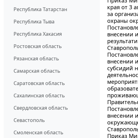
Приказ Ми
края от 3 
Республика Татарстан
за органи
охраны ок
Республика Тыва
Постановле
Республика Хакасия
внесении 
результат
Ростовская область
Ставрополь
Постановле
Рязанская область
внесении и
субсидий 
Самарская область
деятельнос
мероприят
Саратовская область
образоват
проживающ
Сахалинская область
Правительс
Свердловская область
Постановле
внесении и
Севастополь
окружающе
Ставрополь
Смоленская область
Приказ Мин