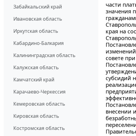
части плат
Забайкальский край
значения 
гражданам
Ивановская область
Ставрополь
Иркутская область
края на со
Ставрополь
Кабардино-Балкария
Постановле
изменений 
Калининградская область
совете при
Постановле
Калужская область
утверждени
субсидий н
Камчатский край
реализаци
предприят
Карачаево-Черкессия
эффективно
Кемеровская область
Постановле
внесении 
Кировская область
безработн
переселени
Костромская область
Правительс