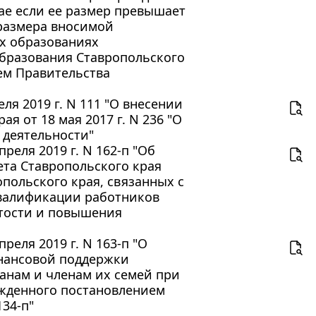
чае если ее размер превышает
размера вносимой
х образованиях
образования Ставропольского
ем Правительства
ля 2019 г. N 111 "О внесении
я от 18 мая 2017 г. N 236 "О
 деятельности"
реля 2019 г. N 162-п "Об
ета Ставропольского края
польского края, связанных с
валификации работников
ятости и повышения
реля 2019 г. N 163-п "О
инансовой поддержки
анам и членам их семей при
ржденного постановлением
134-п"