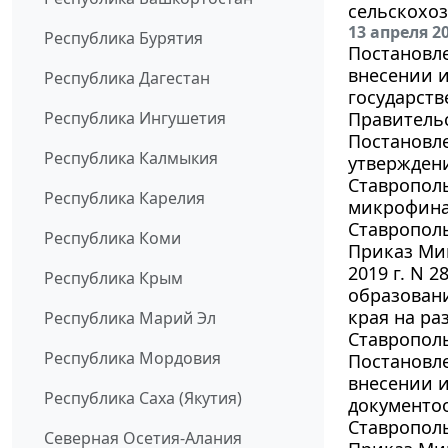
сельскохоз
13 апреля 2
Республика Бурятия
Постановле
внесении 
Республика Дагестан
государст
Республика Ингушетия
Правительс
Постановле
Республика Калмыкия
утверждени
Ставропол
Республика Карелия
микрофина
Ставрополь
Республика Коми
Приказ Мин
2019 г. N 
Республика Крым
образовани
края на р
Республика Марий Эл
Ставрополь
Республика Мордовия
Постановле
внесении 
Республика Саха (Якутия)
документоо
Ставрополь
Северная Осетия-Алания