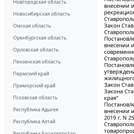
Новгородская область
внесении и
рекреацио
Новосибирская область
Ставрополь
Закон Став
Омская область
Ставрополь
Оренбургская область
Постановле
внесении 
Орловская область
современн
Ставропольс
Пензенская область
Постановле
утвержден
Пермский край
жилищного 
Закон Став
Приморский край
Закона Ста
Псковская область
края"
Постановле
Республика Адыгея
внесении и
2019 г. N 
Республика Алтай
Ставрополь
товаропрои
Республика Башкортостан