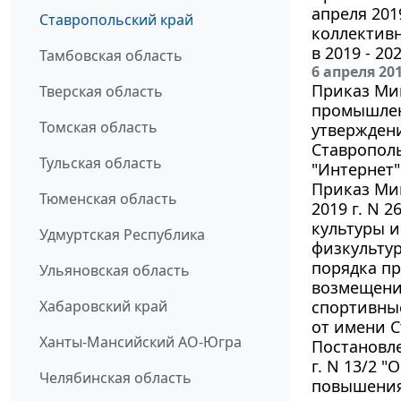
апреля 201
Ставропольский край
коллективн
в 2019 - 20
Тамбовская область
6 апреля 20
Приказ Мин
Тверская область
промышленн
Томская область
утвержден
Ставропол
Тульская область
"Интернет"
Приказ Мин
Тюменская область
2019 г. N 
культуры и
Удмуртская Республика
физкульту
порядка пр
Ульяновская область
возмещение
Хабаровский край
спортивны
от имени С
Ханты-Мансийский АО-Югра
Постановле
г. N 13/2 
Челябинская область
повышения