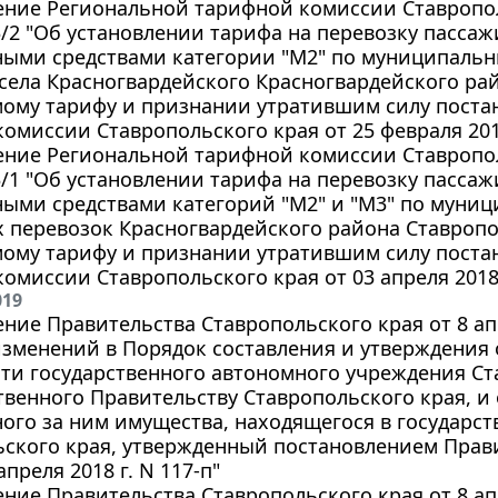
ние Региональной тарифной комиссии Ставропол
23/2 "Об установлении тарифа на перевозку пасс
ными средствами категории "М2" по муниципаль
села Красногвардейского Красногвардейского ра
мому тарифу и признании утратившим силу поста
омиссии Ставропольского края от 25 февраля 2015
ние Региональной тарифной комиссии Ставропол
23/1 "Об установлении тарифа на перевозку пасс
ными средствами категорий "М2" и "М3" по мун
 перевозок Красногвардейского района Ставропо
мому тарифу и признании утратившим силу поста
омиссии Ставропольского края от 03 апреля 2018 
019
ние Правительства Ставропольского края от 8 апр
зменений в Порядок составления и утверждения о
ти государственного автономного учреждения Ст
венного Правительству Ставропольского края, и
ого за ним имущества, находящегося в государс
ьского края, утвержденный постановлением Прав
апреля 2018 г. N 117-п"
ние Правительства Ставропольского края от 8 апр