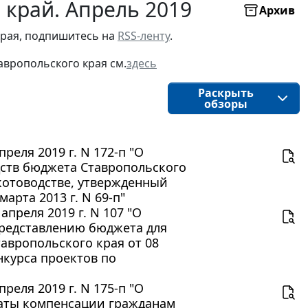
 край. Апрель 2019
Архив
рая, подпишитесь на 
RSS-ленту
.
авропольского края
см.
здесь
Раскрыть
обзоры
реля 2019 г. N 172-п "О
дств бюджета Ставропольского
котоводстве, утвержденный
арта 2013 г. N 69-п"
преля 2019 г. N 107 "О
представлению бюджета для
авропольского края от 08
нкурса проектов по
реля 2019 г. N 175-п "О
латы компенсации гражданам