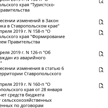
льского края "Туристско-
Правительства
внесении изменений в Закон
ка в Ставропольском крае"
реля 2019 г. N 158-п "О
ольского края "Формирование
ием Правительства
еля 2019 г. N 126-п "Об
аждан из аварийного
"
внесении изменения в статью 6
территории Ставропольского
реля 2019 г. N 160-п "О
польского края от 28 января
счет средств бюджета
т сельскохозяйственных
ленных по договорам