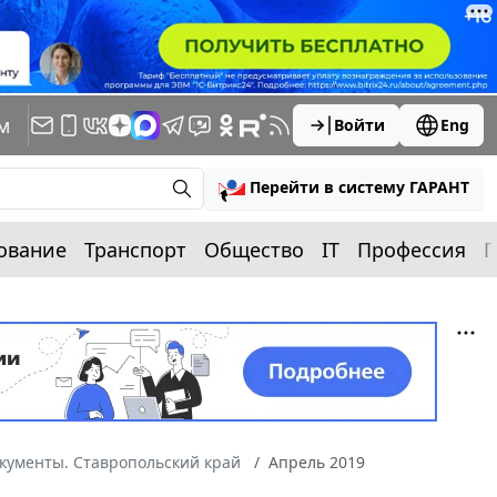
м
Войти
Eng
Перейти в систему ГАРАНТ
ование
Транспорт
Общество
IT
Профессия
П
кументы. Ставропольский край
Апрель 2019