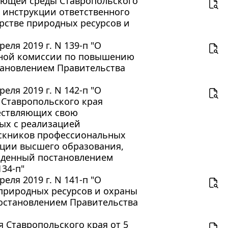
ающей среды Ставропольского
й инструкции ответственного
рстве природных ресурсов и
еля 2019 г. N 139-п "О
нной комиссии по повышению
тановлением Правительства
еля 2019 г. N 142-п "О
 Ставропольского края
ществляющих свою
ных с реализацией
скников профессиональных
ции высшего образования,
жденный постановлением
134-п"
еля 2019 г. N 141-п "О
 природных ресурсов и охраны
остановлением Правительства
 Ставропольского края от 5