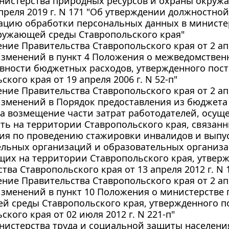
нистерства природных ресурсов и охраны окруж
апреля 2019 г. N 171 "Об утверждении должностно
зацию обработки персональных данных в министе
ружающей среды Ставропольского края"
ние Правительства Ставропольского края от 2 апр
изменений в пункт 4 Положения о межведомстве
ивности бюджетных расходов, утвержденного пос
ского края от 19 апреля 2006 г. N 52-п"
ние Правительства Ставропольского края от 2 апр
зменений в Порядок предоставления из бюджета
на возмещение части затрат работодателей, осу
ть на территории Ставропольского края, связан
ия по проведению стажировки инвалидов и выпу
ельных организаций и образовательных организа
их на территории Ставропольского края, утвер
тва Ставропольского края от 13 апреля 2012 г. N 
ние Правительства Ставропольского края от 2 апр
зменений в пункт 10 Положения о министерстве
й среды Ставропольского края, утвержденного п
ского края от 02 июля 2012 г. N 221-п"
истерства труда и социальной защиты населения