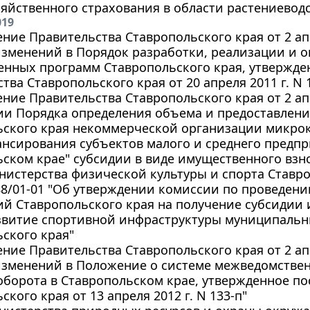
яйственного страхования в области растениеводс
019
ние Правительства Ставропольского края от 2 апр
изменений в Порядок разработки, реализации и 
венных программ Ставропольского края, утвержд
тва Ставропольского края от 20 апреля 2011 г. N 
ние Правительства Ставропольского края от 2 апр
и Порядка определения объема и предоставления
ьского края некоммерческой организации микро
нсирования субъектов малого и среднего предпр
ском крае" субсидии в виде имущественного взн
истерства физической культуры и спорта Ставро
288/01-01 "Об утверждении комиссии по проведе
й Ставропольского края на получение субсидии 
азвитие спортивной инфраструктуры муниципаль
ского края"
ние Правительства Ставропольского края от 2 апр
изменений в Положение о системе межведомствен
борота в Ставропольском крае, утвержденное п
ского края от 13 апреля 2012 г. N 133-п"