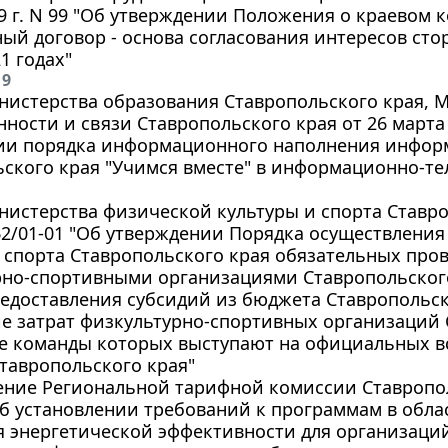
9 г. N 99 "Об утверждении Положения о краевом
ый договор - основа согласования интересов сто
21 годах"
19
истерства образования Ставропольского края, М
ости и связи Ставропольского края от 26 марта 2
ии порядка информационного наполнения инфор
ьского края "Учимся вместе" в информационно-т
истерства физической культуры и спорта Ставро
262/01-01 "Об утверждении Порядка осуществлен
 спорта Ставропольского края обязательных про
рно-спортивными организациями Ставропольского
едоставления субсидий из бюджета Ставропольск
 затрат физкультурно-спортивных организаций 
е команды которых выступают на официальных в
тавропольского края"
ние Региональной тарифной комиссии Ставрополь
"Об установлении требований к программам в обл
 энергетической эффективности для организаци