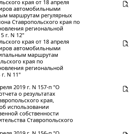
ьского края от 18 апреля
ажиров автомобильными
ным маршрутам регулярных
йона Ставропольского края по
новления региональной
 г. N 12"
ьского края от 18 апреля
ажиров автомобильными
иципальным маршрутам
льского края по
новления региональной
г. N 11"
еля 2019 г. N 157-п "О
тчета о результатах
авропольского края,
 об использовании
твенной собственности
ительства Ставропольского
еля 2019 г. N 156-п "О