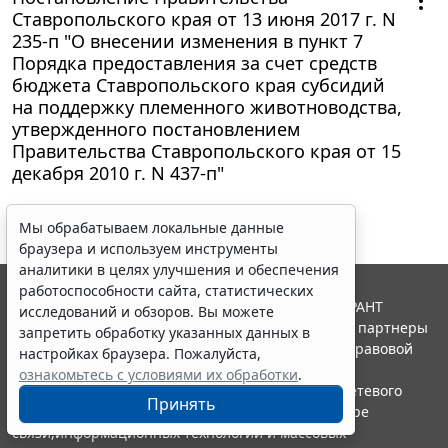
Ставропольского края от 13 июня 2017 г. N
235-п "О внесении изменения в пункт 7
Порядка предоставления за счет средств
бюджета Ставропольского края субсидий
на поддержку племенного животноводства,
утвержденного постановлением
Правительства Ставропольского края от 15
декабря 2010 г. N 437-п"
Мы обрабатываем локальные данные
браузера и используем инструменты
аналитики в целях улучшения и обеспечения
работоспособности сайта, статистических
© ООО "НПП "ГАРАНТ-СЕРВИС", 2026. Система ГАРАНТ
исследований и обзоров. Вы можете
выпускается с 1990 года. Компания "Гарант" и ее партнеры
запретить обработку указанных данных в
являются участниками Российской ассоциации правовой
настройках браузера. Пожалуйста,
информации ГАРАНТ.
ознакомьтесь с условиями их обработки
.
Портал ГАРАНТ.РУ зарегистрирован в качестве сетевого
Принять
издания Федеральной службой по надзору в сфере
связи,информационных технологий и массовых