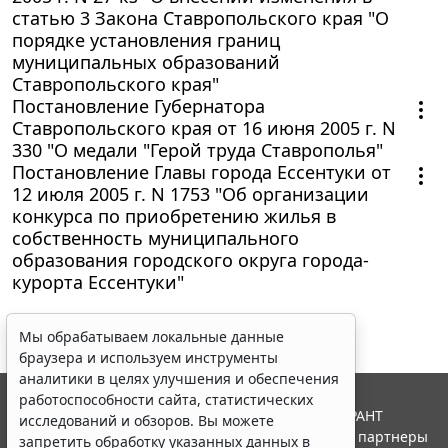
статью 3 Закона Ставропольского края "О
порядке установления границ
муниципальных образований
Ставропольского края"
Постановление Губернатора
Ставропольского края от 16 июня 2005 г. N
330 "О медали "Герой труда Ставрополья"
Постановление Главы города Ессентуки от
12 июля 2005 г. N 1753 "Об организации
конкурса по приобретению жилья в
собственность муниципального
образования городского округа города-
курорта Ессентуки"
Мы обрабатываем локальные данные
браузера и используем инструменты
аналитики в целях улучшения и обеспечения
работоспособности сайта, статистических
© ООО "НПП "ГАРАНТ-СЕРВИС", 2026. Система ГАРАНТ
исследований и обзоров. Вы можете
выпускается с 1990 года. Компания "Гарант" и ее партнеры
запретить обработку указанных данных в