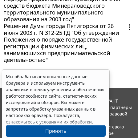
средств бюджета Минераловодского
территориального муниципального
образования на 2003 год"
Решение Думы города Пятигорска от 26
июня 2003 г. N 312-25 ГД "Об утверждении
Положения о порядке государственной
регистрации физических лиц,
занимающихся предпринимательской
деятельностью"
Мы обрабатываем локальные данные
браузера и используем инструменты
аналитики в целях улучшения и обеспечения
работоспособности сайта, статистических
© ООО "НПП "ГАРАНТ-СЕРВИС", 2026. Система ГАРАНТ
исследований и обзоров. Вы можете
выпускается с 1990 года. Компания "Гарант" и ее партнеры
запретить обработку указанных данных в
являются участниками Российской ассоциации правовой
настройках браузера. Пожалуйста,
информации ГАРАНТ.
ознакомьтесь с условиями их обработки
.
Портал ГАРАНТ.РУ зарегистрирован в качестве сетевого
Принять
издания Федеральной службой по надзору в сфере