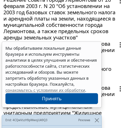
февраля 2003 г. N 20 "Об установлении на
2003 год базовых ставок земельного налога
и арендной платы на земли, находящиеся в
муниципальной собственности города
Лермонтова, а также предельных сроков
аренды земельных участков"
Постановление Главы города Лермонтова
Мы обрабатываем локальные данные
от 25 февраля 2003 г. N 85 "Об утверждении
браузера и используем инструменты
тарифов на услуги, предоставляемые
аналитики в целях улучшения и обеспечения
муниципальными унитарными
работоспособности сайта, статистических
предприятиями жилищно-коммунального
исследований и обзоров. Вы можете
хозяйства города Лермонтова, для
запретить обработку указанных данных в
населения и прочих потребителей"
настройках браузера. Пожалуйста,
Постановление Главы города Лермонтова
ознакомьтесь с условиями их обработки
.
от 28 февраля 2003 г. N 93 "Об утверждении
Принять
тарифов на ритуальные услуги,
предоставляемые муниципальным
унитарным предприятием "Жилищное
хозяйство" в городе Лермонтове"
Erid: 4CQwVszH9pWwojUA9Q3
Реклама