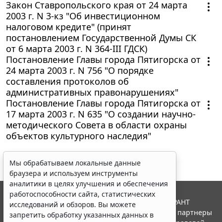
Закон Ставропольского края от 24 марта
2003 г. N 3-кз "Об инвестиционном
налоговом кредите" (принят
постановлением Государственной Думы СК
от 6 марта 2003 г. N 364-III ГДСК)
Постановление Главы города Пятигорска от
24 марта 2003 г. N 756 "О порядке
составления протоколов об
административных правонарушениях"
Постановление Главы города Пятигорска от
17 марта 2003 г. N 635 "О создании научно-
методического Совета в области охраны
объектов культурного наследия"
Мы обрабатываем локальные данные
браузера и используем инструменты
аналитики в целях улучшения и обеспечения
работоспособности сайта, статистических
© ООО "НПП "ГАРАНТ-СЕРВИС", 2026. Система ГАРАНТ
исследований и обзоров. Вы можете
выпускается с 1990 года. Компания "Гарант" и ее партнеры
запретить обработку указанных данных в