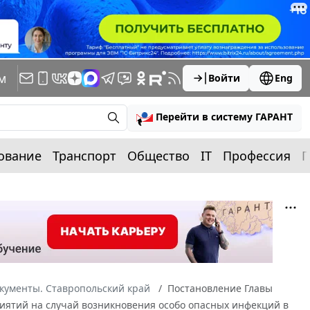
м
Войти
Eng
Перейти в систему ГАРАНТ
ование
Транспорт
Общество
IT
Профессия
П
кументы. Ставропольский край
Постановление Главы
приятий на случай возникновения особо опасных инфекций в