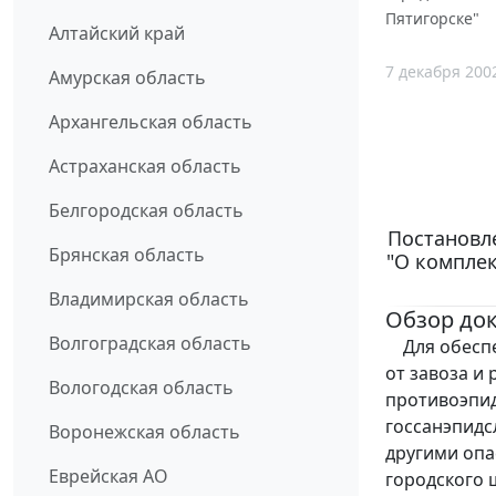
Пятигорске"
Алтайский край
7 декабря 200
Амурская область
Архангельская область
Астраханская область
Белгородская область
Постановле
Брянская область
"О компле
Владимирская область
Обзор до
Волгоградская область
Для обеспе
от завоза и
Вологодская область
противоэпид
госсанэпидс
Воронежская область
другими оп
Еврейская АО
городского 