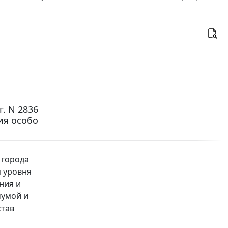
. N 2836
ия особо
 города
я уровня
ния и
чумой и
став