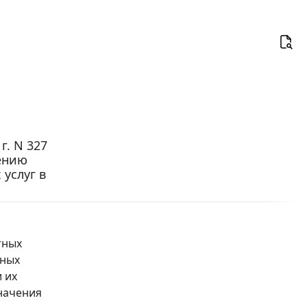
г. N 327
ению
услуг в
тных
щных
 их
значения