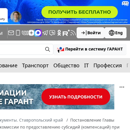
м
Войти
Eng
Перейти в систему ГАРАНТ
ование
Транспорт
Общество
IT
Профессия
П
кументы. Ставропольский край
Постановление Главы
о комиссии по предоставлению субсидий (компенсаций) при