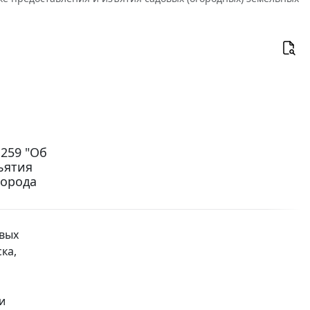
 259 "Об
ъятия
города
вых
ка,
и