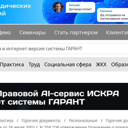
Демо
Семинары
Стать партнером
Клиента
Практика
Труд
Социальная сфера
ЖКХ
Образ
алитика
Горячие документы
Региональные
Горячие до
 от 26 июля 2002 г. N 259 "Об утверждении Положения о поряд