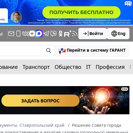
м
Войти
Eng
Перейти в систему ГАРАНТ
ование
Транспорт
Общество
IT
Профессия
П
кументы. Ставропольский край
Решение Совета города
ке предоставления и изъятия садовых (огородных) земельных