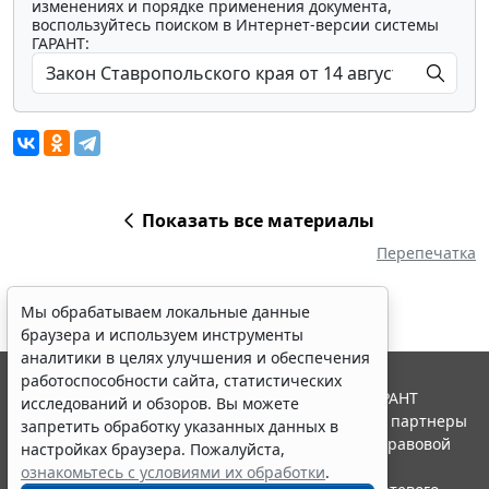
изменениях и порядке применения документа,
воспользуйтесь поиском в Интернет-версии системы
ГАРАНТ:
Показать все материалы
Перепечатка
Мы обрабатываем локальные данные
браузера и используем инструменты
аналитики в целях улучшения и обеспечения
работоспособности сайта, статистических
© ООО "НПП "ГАРАНТ-СЕРВИС", 2026. Система ГАРАНТ
исследований и обзоров. Вы можете
выпускается с 1990 года. Компания "Гарант" и ее партнеры
запретить обработку указанных данных в
являются участниками Российской ассоциации правовой
настройках браузера. Пожалуйста,
информации ГАРАНТ.
ознакомьтесь с условиями их обработки
.