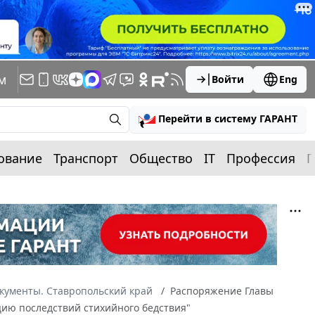
м
Войти
Eng
Перейти в систему ГАРАНТ
ование
Транспорт
Общество
IT
Профессия
П
кументы. Ставропольский край
Распоряжение Главы
ацию последствий стихийного бедствия"