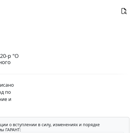
20-р "О
ного
писано
од по
ние и
ции о вступлении в силу, изменениях и порядке
мы ГАРАНТ: