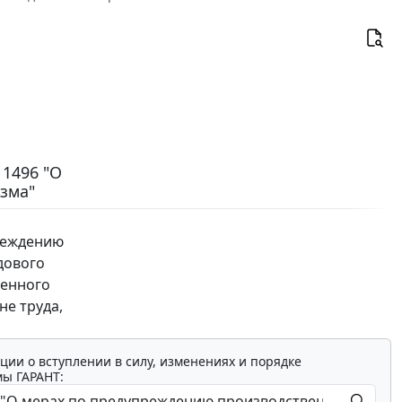
 1496 "О
зма"
реждению
дового
менного
не труда,
ции о вступлении в силу, изменениях и порядке
мы ГАРАНТ: