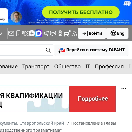
м
Войти
Eng
Перейти в систему ГАРАНТ
ование
Транспорт
Общество
IT
Профессия
П
кументы. Ставропольский край
Постановление Главы
оизводственного травматизма"