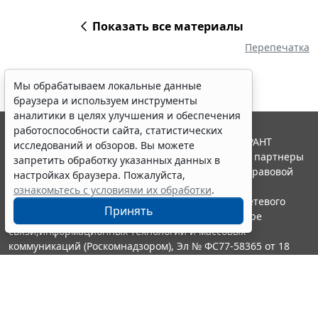
Показать все материалы
Перепечатка
Мы обрабатываем локальные данные
браузера и используем инструменты
аналитики в целях улучшения и обеспечения
работоспособности сайта, статистических
© ООО "НПП "ГАРАНТ-СЕРВИС", 2026. Система ГАРАНТ
исследований и обзоров. Вы можете
выпускается с 1990 года. Компания "Гарант" и ее партнеры
запретить обработку указанных данных в
являются участниками Российской ассоциации правовой
настройках браузера. Пожалуйста,
информации ГАРАНТ.
ознакомьтесь с условиями их обработки
.
Портал ГАРАНТ.РУ зарегистрирован в качестве сетевого
Принять
издания Федеральной службой по надзору в сфере
связи,информационных технологий и массовых
коммуникаций (Роскомнадзором), Эл № ФС77-58365 от 18
июня 2014 года.
16+
Контакты
8-800-200-88-88