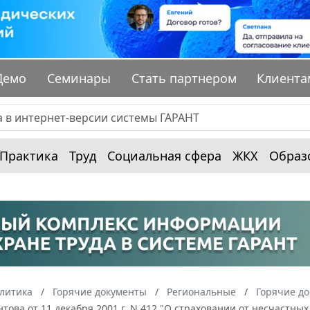
Демо
Семинары
Стать партнером
Клиента
Практика
Труд
Социальная сфера
ЖКХ
Образ
алитика
Горячие документы
Региональные
Горячие до
това от 11 декабря 2001 г. N 412 "О страховании от несчастн