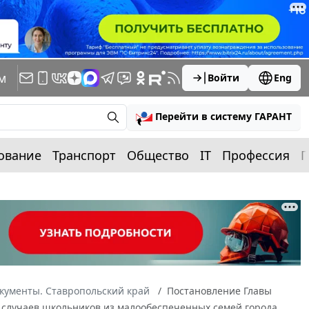
м
Войти
Eng
Перейти в систему ГАРАНТ
ование
Транспорт
Общество
IT
Профессия
П
кументы. Ставропольский край
Постановление Главы
ых случаев школьников из малообеспеченных семей города