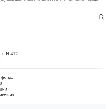
г. N 412
из
з фонда
0
ации
иков из