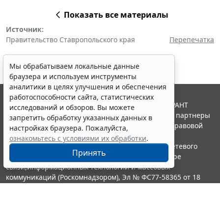
Показать все материалы
Источник:
Правительство Ставропольского края
Перепечатка
Мы обрабатываем локальные данные
браузера и используем инструменты
аналитики в целях улучшения и обеспечения
работоспособности сайта, статистических
© ООО "НПП "ГАРАНТ-СЕРВИС", 2026. Система ГАРАНТ
исследований и обзоров. Вы можете
выпускается с 1990 года. Компания "Гарант" и ее партнеры
запретить обработку указанных данных в
являются участниками Российской ассоциации правовой
настройках браузера. Пожалуйста,
информации ГАРАНТ.
ознакомьтесь с условиями их обработки
.
Портал ГАРАНТ.РУ зарегистрирован в качестве сетевого
Принять
издания Федеральной службой по надзору в сфере
связи,информационных технологий и массовых
коммуникаций (Роскомнадзором), Эл № ФС77-58365 от 18
июня 2014 года.
16+