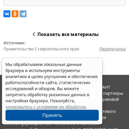
Показать все материалы
Источник:
Правительство Ставропольского края
Перепечатка
Мы обрабатываем локальные данные
браузера и используем инструменты
аналитики в целях улучшения и обеспечения
работоспособности сайта, статистических
© ООО "НПП "ГАРАНТ-СЕРВИС", 2026. Система ГАРАНТ
исследований и обзоров. Вы можете
выпускается с 1990 года. Компания "Гарант" и ее партнеры
запретить обработку указанных данных в
являются участниками Российской ассоциации правовой
настройках браузера. Пожалуйста,
информации ГАРАНТ.
ознакомьтесь с условиями их обработки
.
Портал ГАРАНТ.РУ зарегистрирован в качестве сетевого
Принять
издания Федеральной службой по надзору в сфере
связи,информационных технологий и массовых