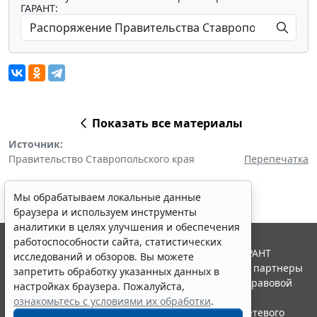
ГАРАНТ:
Показать все материалы
Источник:
Правительство Ставропольского края
Перепечатка
Мы обрабатываем локальные данные
браузера и используем инструменты
аналитики в целях улучшения и обеспечения
работоспособности сайта, статистических
© ООО "НПП "ГАРАНТ-СЕРВИС", 2026. Система ГАРАНТ
исследований и обзоров. Вы можете
выпускается с 1990 года. Компания "Гарант" и ее партнеры
запретить обработку указанных данных в
являются участниками Российской ассоциации правовой
настройках браузера. Пожалуйста,
информации ГАРАНТ.
ознакомьтесь с условиями их обработки
.
Портал ГАРАНТ.РУ зарегистрирован в качестве сетевого