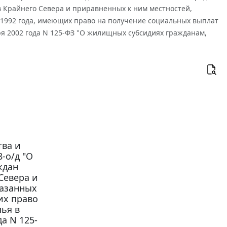
 Крайнего Севера и приравненных к ним местностей,
 1992 года, имеющих право на получение социальных выплат
ря 2002 года N 125-ФЗ "О жилищных субсидиях гражданам,
тва и
8-о/д "О
ждан
Севера и
казанных
их право
ья в
а N 125-