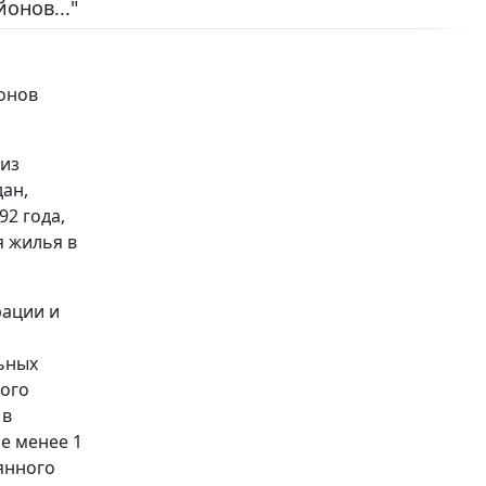
онов..."
йонов
 из
ан,
92 года,
 жилья в
рации и
ьных
рого
 в
е менее 1
оянного