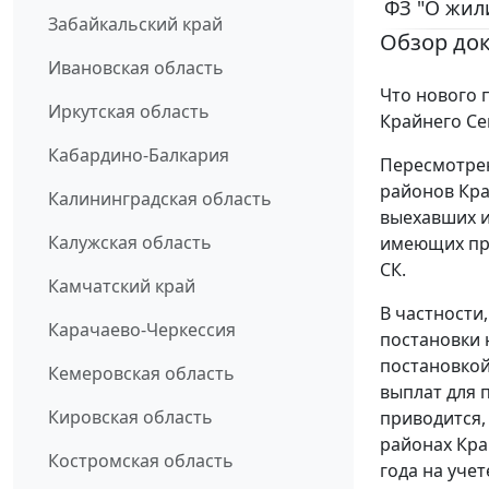
ФЗ "О жил
Забайкальский край
Обзор до
Ивановская область
Что нового 
Иркутская область
Крайнего Се
Кабардино-Балкария
Пересмотрен
районов Кра
Калининградская область
выехавших и
Калужская область
имеющих пра
СК.
Камчатский край
В частности
Карачаево-Черкессия
постановки 
постановкой
Кемеровская область
выплат для 
Кировская область
приводится, 
районах Кра
Костромская область
года на уче