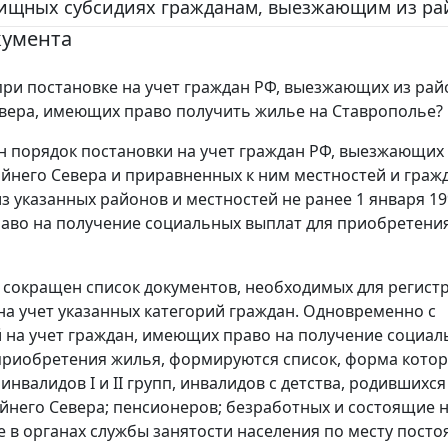
ищных субсидиях гражданам, выезжающим из рай
кумента
при постановке на учет граждан РФ, выезжающих из ра
вера, имеющих право получить жилье на Ставрополье?
 порядок постановки на учет граждан РФ, выезжающих
йнего Севера и приравненных к ним местностей и гражд
з указанных районов и местностей не ранее 1 января 19
во на получение социальных выплат для приобретения
, сокращен список документов, необходимых для регист
на учет указанных категорий граждан. Одновременно с
 на учет граждан, имеющих право на получение социал
приобретения жилья, формируются список, форма кото
инвалидов I и II групп, инвалидов с детства, родившихся
йнего Севера; пенсионеров; безработных и состоящие н
те в органах службы занятости населения по месту пост