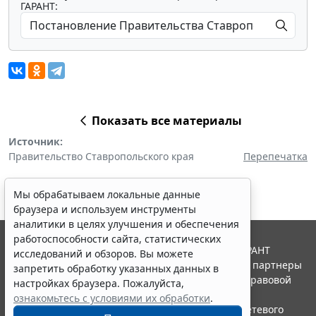
ГАРАНТ:
Показать все материалы
Источник:
Правительство Ставропольского края
Перепечатка
Мы обрабатываем локальные данные
браузера и используем инструменты
аналитики в целях улучшения и обеспечения
работоспособности сайта, статистических
© ООО "НПП "ГАРАНТ-СЕРВИС", 2026. Система ГАРАНТ
исследований и обзоров. Вы можете
выпускается с 1990 года. Компания "Гарант" и ее партнеры
запретить обработку указанных данных в
являются участниками Российской ассоциации правовой
настройках браузера. Пожалуйста,
информации ГАРАНТ.
ознакомьтесь с условиями их обработки
.
Портал ГАРАНТ.РУ зарегистрирован в качестве сетевого