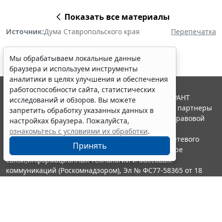
Показать все материалы
Источник:
Дума Ставропольского края
Перепечатка
Мы обрабатываем локальные данные
браузера и используем инструменты
аналитики в целях улучшения и обеспечения
работоспособности сайта, статистических
© ООО "НПП "ГАРАНТ-СЕРВИС", 2026. Система ГАРАНТ
исследований и обзоров. Вы можете
выпускается с 1990 года. Компания "Гарант" и ее партнеры
запретить обработку указанных данных в
являются участниками Российской ассоциации правовой
настройках браузера. Пожалуйста,
информации ГАРАНТ.
ознакомьтесь с условиями их обработки
.
Портал ГАРАНТ.РУ зарегистрирован в качестве сетевого
Принять
издания Федеральной службой по надзору в сфере
связи,информационных технологий и массовых
коммуникаций (Роскомнадзором), Эл № ФС77-58365 от 18
июня 2014 года.
16+
Контакты
8-800-200-88-88