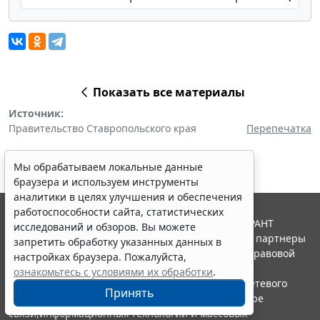
Показать все материалы
Источник:
Правительство Ставропольского края
Перепечатка
Мы обрабатываем локальные данные
браузера и используем инструменты
аналитики в целях улучшения и обеспечения
работоспособности сайта, статистических
© ООО "НПП "ГАРАНТ-СЕРВИС", 2026. Система ГАРАНТ
исследований и обзоров. Вы можете
выпускается с 1990 года. Компания "Гарант" и ее партнеры
запретить обработку указанных данных в
являются участниками Российской ассоциации правовой
настройках браузера. Пожалуйста,
информации ГАРАНТ.
ознакомьтесь с условиями их обработки
.
Портал ГАРАНТ.РУ зарегистрирован в качестве сетевого
Принять
издания Федеральной службой по надзору в сфере
связи,информационных технологий и массовых