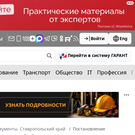
м
Войти
Eng
Перейти в систему ГАРАНТ
ование
Транспорт
Общество
IT
Профессия
П
кументы. Ставропольский край
Постановление