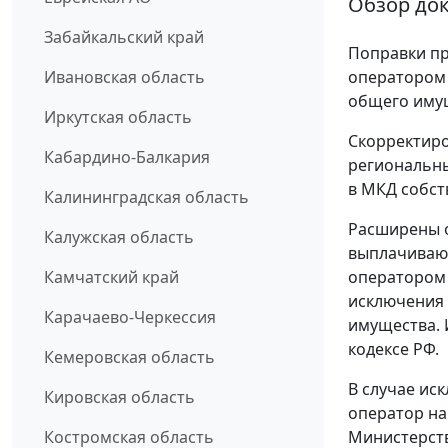
Обзор до
Забайкальский край
Поправки пр
Ивановская область
оператором
общего иму
Иркутская область
Скорректиро
Кабардино-Балкария
региональн
в МКД собс
Калининградская область
Расширены о
Калужская область
выплачивают
Камчатский край
оператором 
исключения
Карачаево-Черкессия
имущества. 
кодексе РФ.
Кемеровская область
В случае ис
Кировская область
оператор на
Костромская область
Министерств