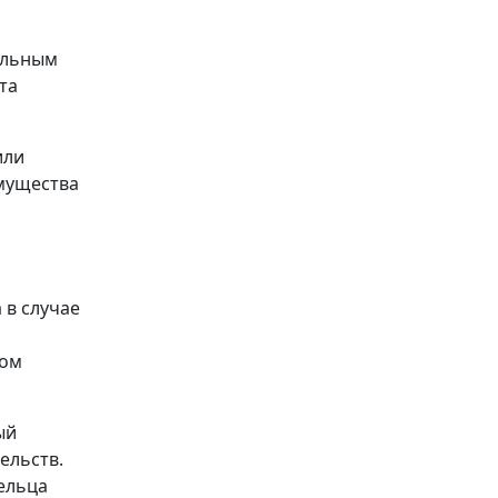
альным
та
или
мущества
 в случае
ном
ый
ельств.
дельца