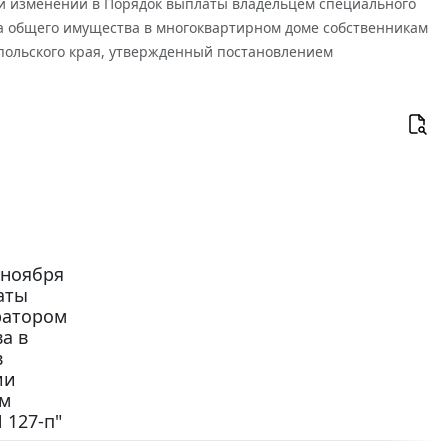
нии изменений в Порядок выплаты владельцем специального
та общего имущества в многоквартирном доме собственникам
ольского края, утвержденный постановлением
 ноября
аты
ратором
а в
в
ии
ем
 127-п"