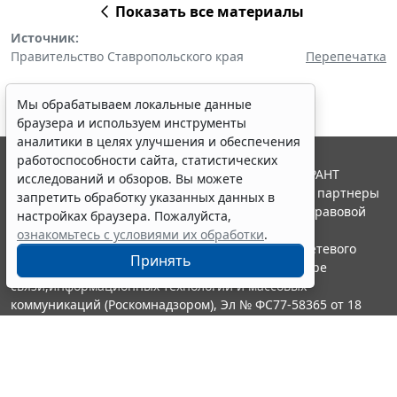
Показать все материалы
Источник:
Правительство Ставропольского края
Перепечатка
Мы обрабатываем локальные данные
браузера и используем инструменты
аналитики в целях улучшения и обеспечения
работоспособности сайта, статистических
© ООО "НПП "ГАРАНТ-СЕРВИС", 2026. Система ГАРАНТ
исследований и обзоров. Вы можете
выпускается с 1990 года. Компания "Гарант" и ее партнеры
запретить обработку указанных данных в
являются участниками Российской ассоциации правовой
настройках браузера. Пожалуйста,
информации ГАРАНТ.
ознакомьтесь с условиями их обработки
.
Портал ГАРАНТ.РУ зарегистрирован в качестве сетевого
Принять
издания Федеральной службой по надзору в сфере
связи,информационных технологий и массовых
коммуникаций (Роскомнадзором), Эл № ФС77-58365 от 18
июня 2014 года.
16+
Контакты
8-800-200-88-88