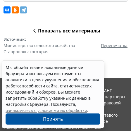
Показать все материалы
Источник:
Министерство сельского хозяйства
Перепечатка
Ставропольского края
Мы обрабатываем локальные данные
браузера и используем инструменты
аналитики в целях улучшения и обеспечения
работоспособности сайта, статистических
© ООО "НПП "ГАРАНТ-СЕРВИС", 2026. Система ГАРАНТ
исследований и обзоров. Вы можете
выпускается с 1990 года. Компания "Гарант" и ее партнеры
запретить обработку указанных данных в
являются участниками Российской ассоциации правовой
настройках браузера. Пожалуйста,
информации ГАРАНТ.
ознакомьтесь с условиями их обработки
.
Портал ГАРАНТ.РУ зарегистрирован в качестве сетевого
Принять
издания Федеральной службой по надзору в сфере
связи,информационных технологий и массовых