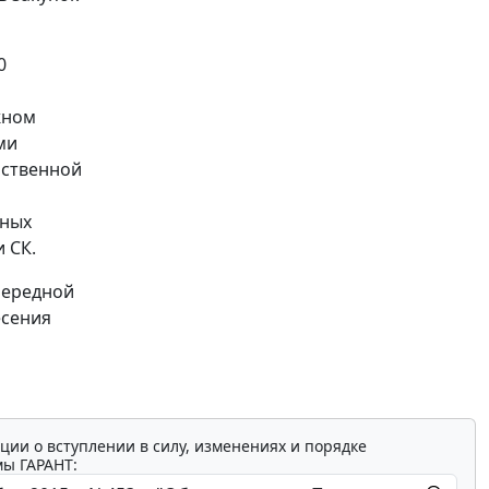
0
жном
ми
йственной
ьных
 СК.
чередной
есения
ции о вступлении в силу, изменениях и порядке
мы ГАРАНТ: