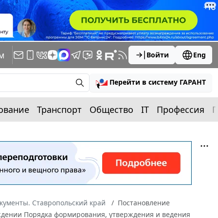
м
Войти
Eng
Перейти в систему ГАРАНТ
ование
Транспорт
Общество
IT
Профессия
П
кументы. Ставропольский край
Постановление
ерждении Порядка формирования, утверждения и ведения