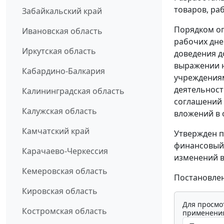
товаров, раб
Забайкальский край
Порядком оп
Ивановская область
рабочих дне
Иркутская область
доведения д
выражении н
Кабардино-Балкария
учреждениям
деятельност
Калининградская область
соглашений 
Калужская область
вложений в 
Камчатский край
Утвержден п
финансовый 
Карачаево-Черкессия
изменений в
Кемеровская область
Постановлени
Кировская область
Для просмо
Костромская область
применения