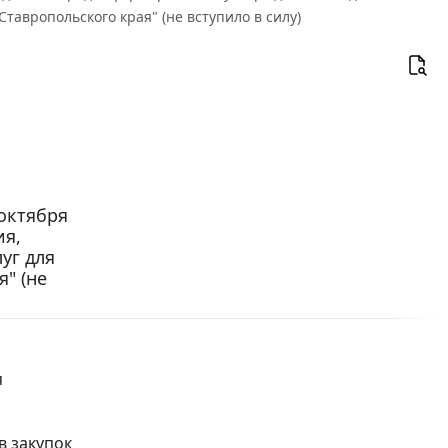
Ставропольского края" (не вступило в силу)
октября
ия,
уг для
" (не
я
в закупок