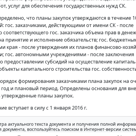
от, услуг для обеспечения государственных нужд СК.
ределено, что планы закупок утверждаются в течение 1
й: гос. заказчиками, действующими от имени СК - после
о соответствующего гос. заказчика объема прав в дене
а принятие и исполнение обязательств; гос. бюджетны
и края - после утверждения их планов финансово-хозя
и; гос. автономными учреждениями - после заключения
о предоставлении субсидий на осуществление капитал
объекты капитального строительства гос. собственности
орядок формирования заказчиками плана закупок на о
год и плановый период. Определены основания для вн
 утвержденные планы закупок.
е вступает в силу с 1 января 2016 г.
тра актуального текста документа и получения полной информа
 документа, воспользуйтесь поиском в Интернет-версии систе