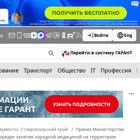
м
Войти
Eng
Перейти в систему ГАРАНТ
ование
Транспорт
Общество
IT
Профессия
П
кументы. Ставропольский край
Приказ Министерства
О порядке занятия народной медициной на территории