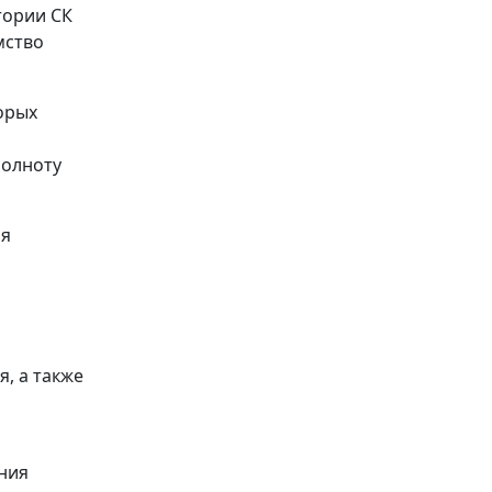
тории СК
мство
орых
полноту
ня
, а также
ния