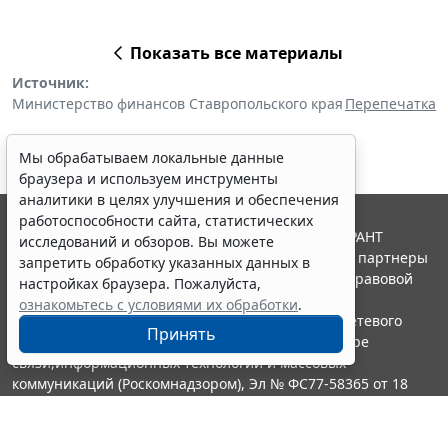
Показать все материалы
Источник:
Министерство финансов Ставропольского края
Перепечатка
Мы обрабатываем локальные данные
браузера и используем инструменты
аналитики в целях улучшения и обеспечения
работоспособности сайта, статистических
© ООО "НПП "ГАРАНТ-СЕРВИС", 2026. Система ГАРАНТ
исследований и обзоров. Вы можете
выпускается с 1990 года. Компания "Гарант" и ее партнеры
запретить обработку указанных данных в
являются участниками Российской ассоциации правовой
настройках браузера. Пожалуйста,
информации ГАРАНТ.
ознакомьтесь с условиями их обработки
.
Портал ГАРАНТ.РУ зарегистрирован в качестве сетевого
Принять
издания Федеральной службой по надзору в сфере
связи,информационных технологий и массовых
коммуникаций (Роскомнадзором), Эл № ФС77-58365 от 18
июня 2014 года.
16+