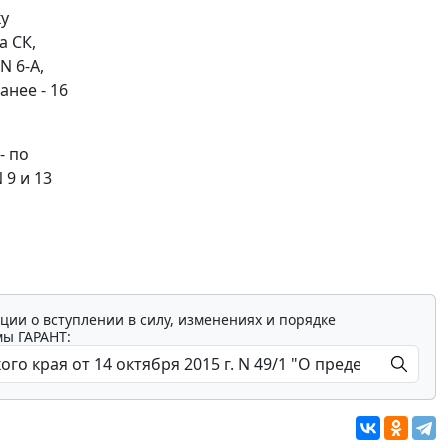
ку
а СК,
N 6-А,
анее - 16
- по
 9 и 13
ции о вступлении в силу, изменениях и порядке
мы ГАРАНТ: