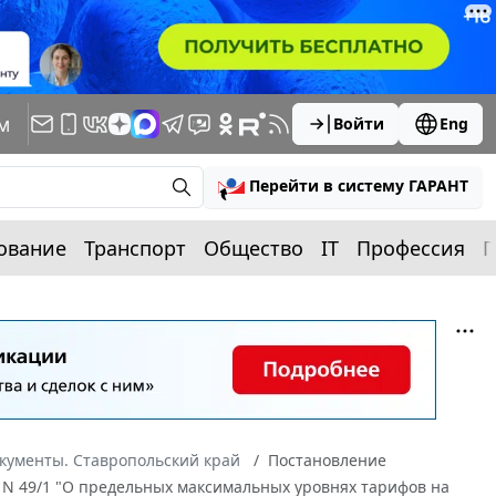
м
Войти
Eng
Перейти в систему ГАРАНТ
ование
Транспорт
Общество
IT
Профессия
П
кументы. Ставропольский край
Постановление
. N 49/1 "О предельных максимальных уровнях тарифов на