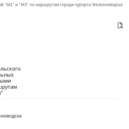
й "М2" и "М3" по маршрутам города-курорта Железноводска
ольского
альных
ными
шрутам
"
зноводска