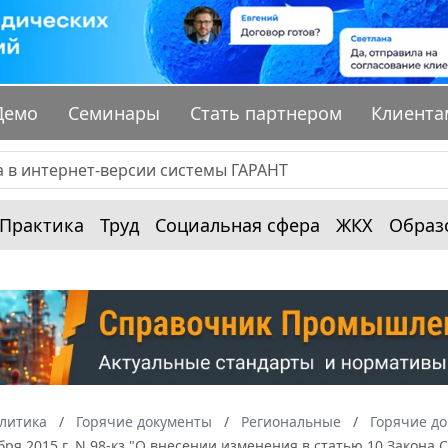
Демо
Семинары
Стать партнером
Клиента
Практика
Труд
Социальная сфера
ЖКХ
Образ
алитика
Горячие документы
Региональные
Горячие до
ября 2015 г. N 98-кз "О внесении изменения в статью 10 Закона