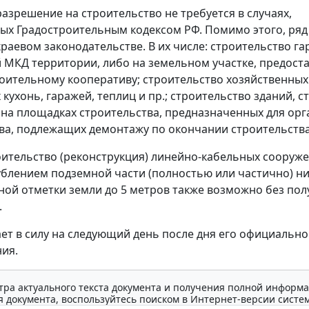
азрешение на строительство не требуется в случаях,
ых Градостроительным кодексом РФ. Помимо этого, ряд
краевом законодательстве. В их числе: строительство га
 МКД территории, либо на земельном участке, предост
оительному кооперативу; строительство хозяйственных
 кухонь, гаражей, теплиц и пр.; строительство зданий, с
на площадках строительства, предназначенных для ор
ва, подлежащих демонтажу по окончании строительства
ительство (реконструкция) линейно-кабельных сооруж
лублением подземной части (полностью или частично) н
ой отметки земли до 5 метров также возможно без пол
.
ает в силу на следующий день после дня его официально
ия.
тра актуального текста документа и получения полной информа
 документа, воспользуйтесь поиском в Интернет-версии систе