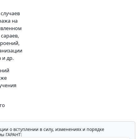
 случаев
ража на
авленном
 сараев,
троений,
ганизации
 и др.
ений
иже
учения
го
ции о вступлении в силу, изменениях и порядке
мы ГАРАНТ: