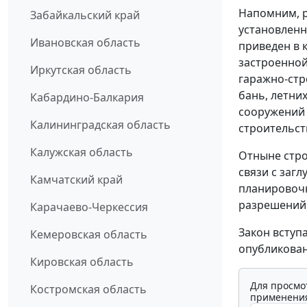
Напомним, р
Забайкальский край
установленн
Ивановская область
приведен в 
застроенной
Иркутская область
гаражно-стр
бань, летних
Кабардино-Балкария
сооружений 
Калининградская область
строительст
Калужская область
Отныне стро
связи с заг
Камчатский край
планировочн
разрешений
Карачаево-Черкессия
Закон вступ
Кемеровская область
опубликован
Кировская область
Для просмо
Костромская область
применения