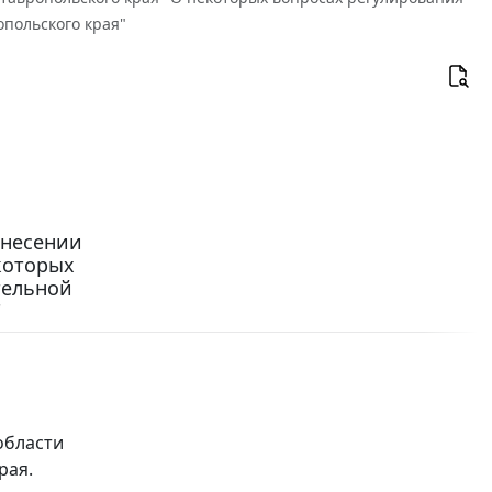
польского края"
 внесении
которых
тельной
"
области
рая.