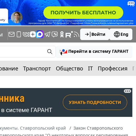
м
Войти
Eng
Перейти в систему ГАРАНТ
ование
Транспорт
Общество
IT
Профессия
П
кументы. Ставропольский край
Закон Ставропольского
 Ставропольского края "О некоторых вопросах регулирования