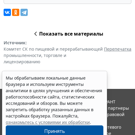
Показать все материалы
Источник:
Комитет СК по пищевой и перерабатывающей
Перепечатка
промышленности, торговле и
лицензированию
Мы обрабатываем локальные данные
браузера и используем инструменты
аналитики в целях улучшения и обеспечения
работоспособности сайта, статистических
© ООО "НПП "ГАРАНТ-СЕРВИС", 2026. Система ГАРАНТ
исследований и обзоров. Вы можете
выпускается с 1990 года. Компания "Гарант" и ее партнеры
запретить обработку указанных данных в
являются участниками Российской ассоциации правовой
настройках браузера. Пожалуйста,
информации ГАРАНТ.
ознакомьтесь с условиями их обработки
.
Портал ГАРАНТ.РУ зарегистрирован в качестве сетевого
Принять
издания Федеральной службой по надзору в сфере