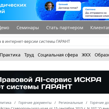
Демо
Семинары
Стать партнером
Клиента
Практика
Труд
Социальная сфера
ЖКХ
Образ
алитика
Горячие документы
Региональные
Горячие до
яйства Ставропольского края от 15 сентября 2015 г. N 337 "О