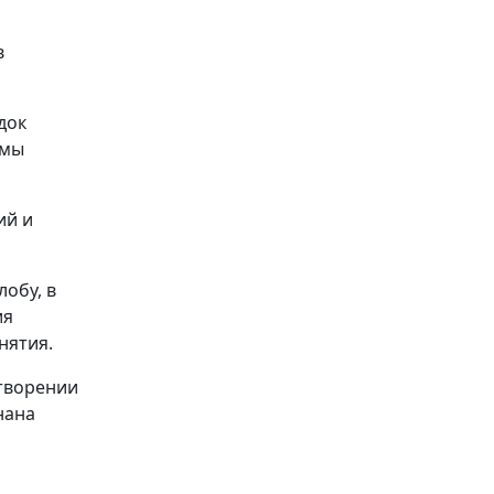
в
док
емы
ий и
обу, в
ия
нятия.
етворении
нана