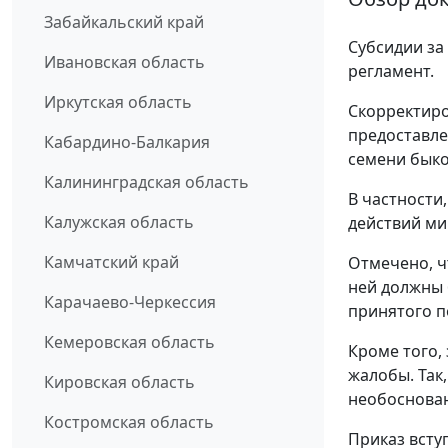
Забайкальский край
Субсидии за
Ивановская область
регламент.
Иркутская область
Скорректиро
предоставле
Кабардино-Балкария
семени быко
Калининградская область
В частности
Калужская область
действий ми
Камчатский край
Отмечено, ч
ней должны 
Карачаево-Черкессия
принятого п
Кемеровская область
Кроме того,
жалобы. Так
Кировская область
необоснова
Костромская область
Приказ всту