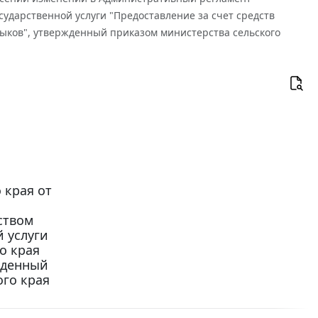
сударственной услуги "Предоставление за счет средств
ыков", утвержденный приказом министерства сельского
 края от
ством
й услуги
о края
жденный
ого края