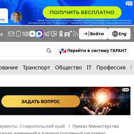
м
Войти
Eng
Перейти в систему ГАРАНТ
ование
Транспорт
Общество
IT
Профессия
П
кументы. Ставропольский край
Приказ Министерства
 внесении изменений в Административный регламент