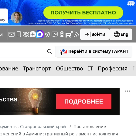
м
Войти
Eng
Перейти в систему ГАРАНТ
ование
Транспорт
Общество
IT
Профессия
П
кументы. Ставропольский край
Постановление
ии изменений в Административный регламент исполнения