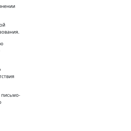
лнении
ной
зования.
ию
е
о
тствия
 письмо-
о