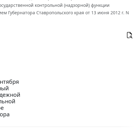
осударственной контрольной (надзорной) функции
м Губернатора Ставропольского края от 13 июня 2012 г. N
ентября
ный
одежной
льной
ре
тора