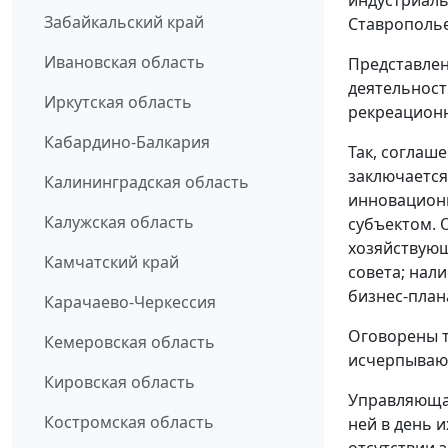
индустриаль
Забайкальский край
Ставрополье
Ивановская область
Представлен
деятельност
Иркутская область
рекреационн
Кабардино-Балкария
Так, соглаш
заключается
Калининградская область
инновационн
Калужская область
субъектом. 
хозяйствую
Камчатский край
совета; нал
бизнес-план
Карачаево-Черкессия
Оговорены т
Кемеровская область
исчерпывающ
Кировская область
Управляющая
Костромская область
ней в день и