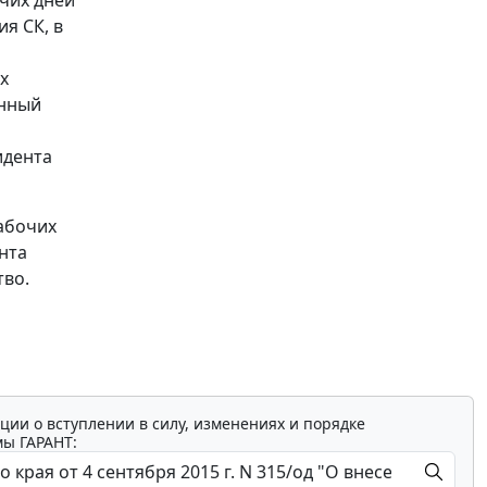
чих дней
я СК, в
х
онный
идента
абочих
нта
тво.
ции о вступлении в силу, изменениях и порядке
мы ГАРАНТ: