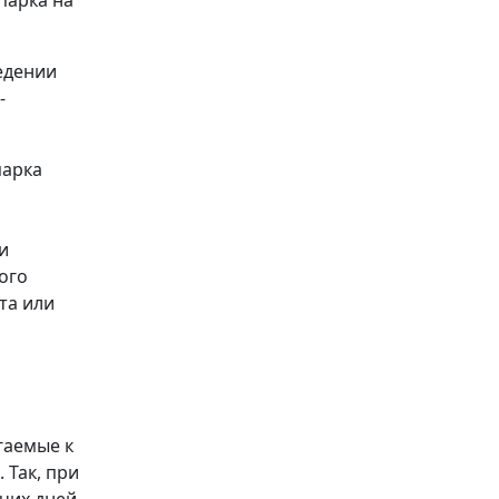
парка на
едении
-
парка
и
ого
та или
гаемые к
 Так, при