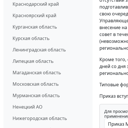
отсутствии 
Краснодарский край
подготавлив
свою очеред
Красноярский край
Управляющей
Курганская область
внесение на
совет в теч
Курская область
(невозможно
регионально
Ленинградская область
Кроме того,
Липецкая область
дней со дня
Магаданская область
регионально
Московская область
Типовые фор
Мурманская область
Приказ вступ
Ненецкий АО
Для просмо
применения
Нижегородская область