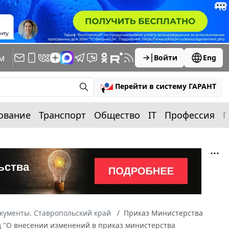
м
Войти
Eng
Перейти в систему ГАРАНТ
ование
Транспорт
Общество
IT
Профессия
П
кументы. Ставропольский край
Приказ Министерства
од "О внесении изменений в приказ министерства