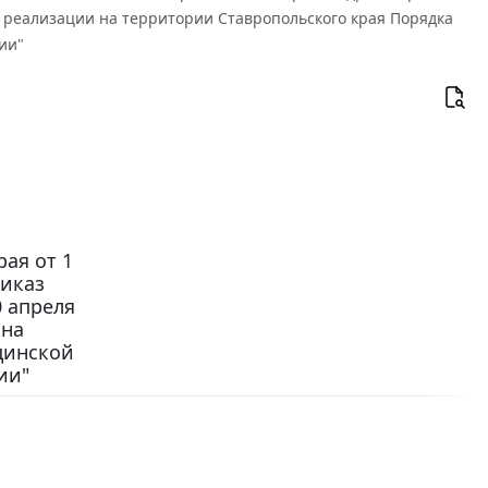
по реализации на территории Ставропольского края Порядка
ии"
ая от 1
риказ
 апреля
 на
цинской
ии"