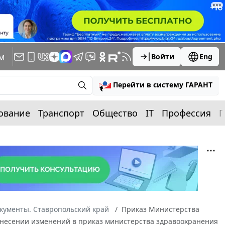
м
Войти
Eng
Перейти в систему ГАРАНТ
ование
Транспорт
Общество
IT
Профессия
П
кументы. Ставропольский край
Приказ Министерства
О внесении изменений в приказ министерства здравоохранения