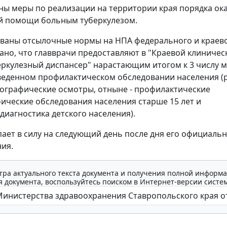
ы меры по реализации на территории края порядка ок
й помощи больным туберкулезом.
ваны отсылочные нормы на НПА федерального и краев
зано, что главврачи предоставляют в "Краевой клиничес
ркулезный диспансер" нарастающим итогом к 3 числу 
веденном профилактическом обследовании населения (р
графические осмотры, отныне - профилактические
ческие обследования населения старше 15 лет и
диагностика детского населения).
пает в силу на следующий день после дня его официаль
ия.
тра актуального текста документа и получения полной информа
 документа, воспользуйтесь поиском в Интернет-версии систе