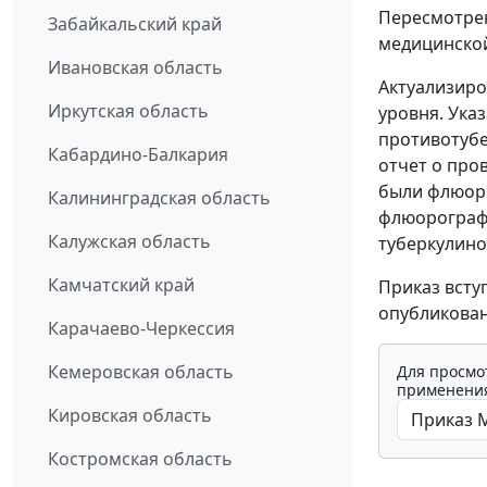
Пересмотрен
Забайкальский край
медицинско
Ивановская область
Актуализиро
Иркутская область
уровня. Ука
противотубе
Кабардино-Балкария
отчет о про
были флюоро
Калининградская область
флюорографи
Калужская область
туберкулино
Камчатский край
Приказ всту
опубликован
Карачаево-Черкессия
Кемеровская область
Для просмо
применения
Кировская область
Костромская область