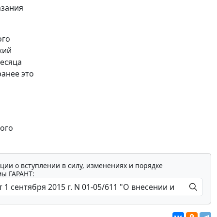
азания
ого
кий
месяца
анее это
ного
ции о вступлении в силу, изменениях и порядке
мы ГАРАНТ: