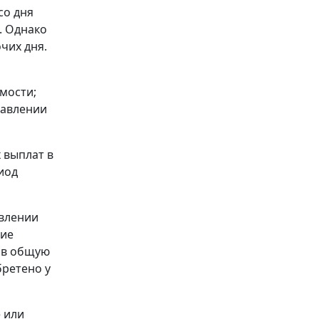
со дня
. Однако
чих дня.
мости;
тавлении
 выплат в
иод
авлении
вие
 в общую
бретено у
 или