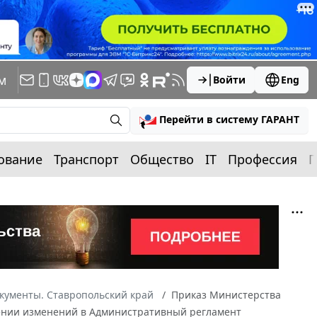
м
Войти
Eng
Перейти в систему ГАРАНТ
ование
Транспорт
Общество
IT
Профессия
П
кументы. Ставропольский край
Приказ Министерства
несении изменений в Административный регламент