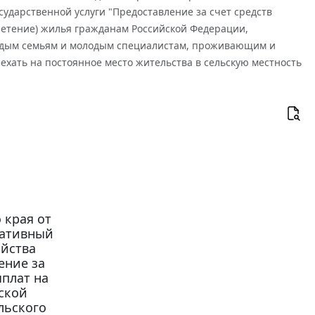
сударственной услуги "Предоставление за счет средств
ретение) жилья гражданам Российской Федерации,
лодым семьям и молодым специалистам, проживающим и
хать на постоянное место жительства в сельскую местность
 края от
ративный
яйства
ение за
ыплат на
ской
льского