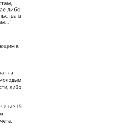
стам,
ае либо
ьства в
м..."
ающим в
лат на
е молодым
ти, либо
ечение 15
ии
чета,