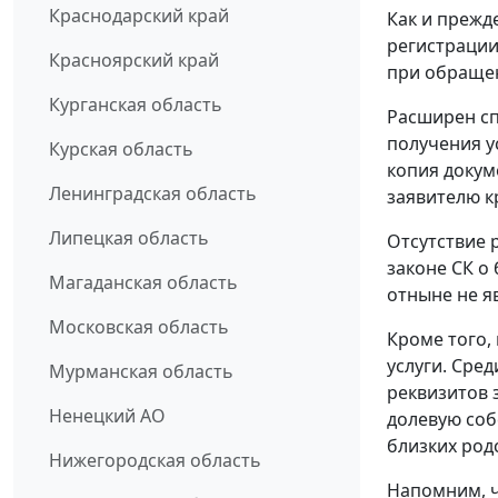
Краснодарский край
Как и прежде
регистрации
Красноярский край
при обращен
Курганская область
Расширен сп
получения у
Курская область
копия докум
Ленинградская область
заявителю к
Липецкая область
Отсутствие 
законе СК о
Магаданская область
отныне не я
Московская область
Кроме того,
услуги. Сред
Мурманская область
реквизитов 
Ненецкий АО
долевую соб
близких род
Нижегородская область
Напомним, ч