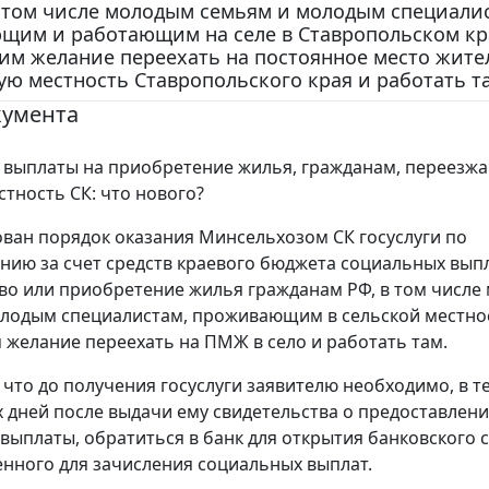
в том числе молодым семьям и молодым специали
щим и работающим на селе в Ставропольском кр
м желание переехать на постоянное место жител
ую местность Ставропольского края и работать та
кумента
 выплаты на приобретение жилья, гражданам, переезж
стность СК: что нового?
ван порядок оказания Минсельхозом СК госуслуги по
нию за счет средств краевого бюджета социальных вып
во или приобретение жилья гражданам РФ, в том числ
лодым специалистам, проживающим в сельской местнос
желание переехать на ПМЖ в село и работать там.
 что до получения госуслуги заявителю необходимо, в т
 дней после выдачи ему свидетельства о предоставлен
выплаты, обратиться в банк для открытия банковского с
нного для зачисления социальных выплат.