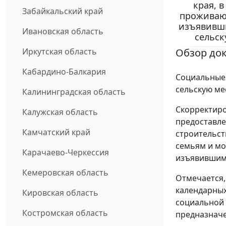
края, 
Забайкальский край
проживаю
изъявивши
Ивановская область
сельск
Обзор до
Иркутская область
Кабардино-Балкария
Социальные
сельскую ме
Калининградская область
Скорректиро
Калужская область
предоставле
Камчатский край
строительст
семьям и мо
Карачаево-Черкессия
изъявившим 
Кемеровская область
Отмечается,
календарных
Кировская область
социальной 
Костромская область
предназначе