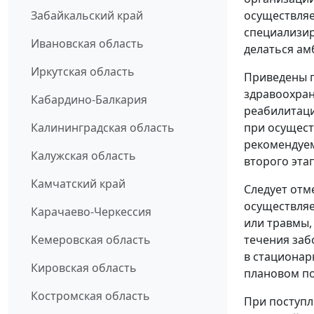
осуществляе
Забайкальский край
специализир
Ивановская область
делаться ам
Иркутская область
Приведены п
здравоохран
Кабардино-Балкария
реабилитаци
при осущест
Калининградская область
рекомендуем
Калужская область
второго эта
Камчатский край
Следует отм
осуществляе
Карачаево-Черкессия
или травмы,
течения заб
Кемеровская область
в стационар
Кировская область
плановом по
Костромская область
При поступл