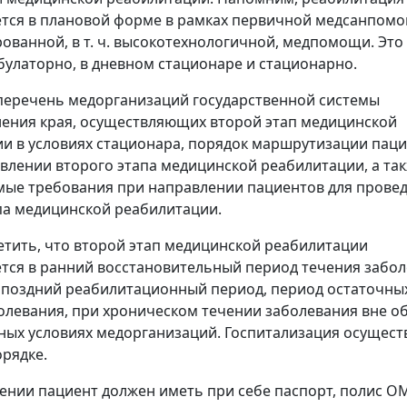
тся в плановой форме в рамках первичной медсанпом
ованной, в т. ч. высокотехнологичной, медпомощи. Это
булаторно, в дневном стационаре и стационарно.
еречень медорганизаций государственной системы
ения края, осуществляющих второй этап медицинской
и в условиях стационара, порядок маршрутизации пац
влении второго этапа медицинской реабилитации, а та
ые требования при направлении пациентов для прове
па медицинской реабилитации.
етить, что второй этап медицинской реабилитации
тся в ранний восстановительный период течения забо
 поздний реабилитационный период, период остаточны
олевания, при хроническом течении заболевания вне о
ных условиях медорганизаций. Госпитализация осущест
рядке.
ении пациент должен иметь при себе паспорт, полис О