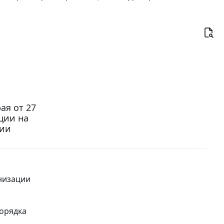
ая от 27
ации на
ции
анизации
орядка