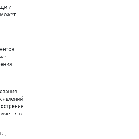
ощи и
 может
иентов
кже
дения
левания
х явлений
бострения
вляется в
МС,