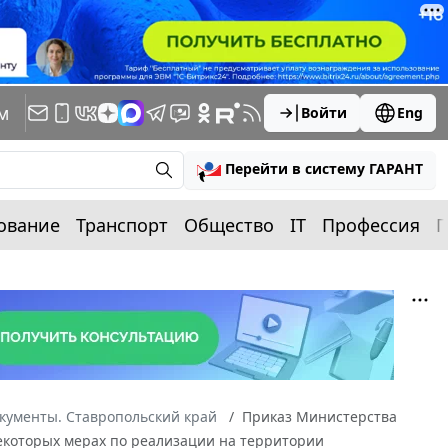
м
Войти
Eng
Перейти в систему ГАРАНТ
ование
Транспорт
Общество
IT
Профессия
П
кументы. Ставропольский край
Приказ Министерства
 некоторых мерах по реализации на территории