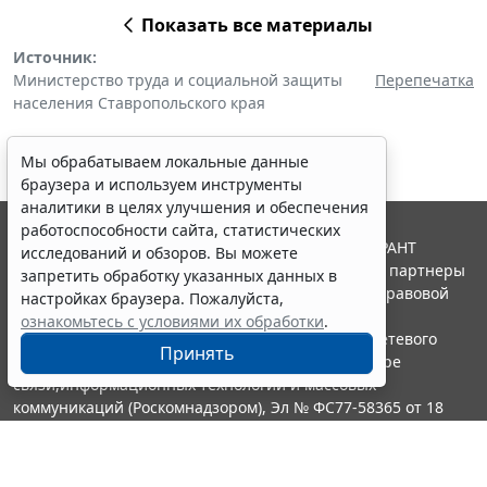
Показать все материалы
Источник:
Министерство труда и социальной защиты
Перепечатка
населения Ставропольского края
Мы обрабатываем локальные данные
браузера и используем инструменты
аналитики в целях улучшения и обеспечения
работоспособности сайта, статистических
© ООО "НПП "ГАРАНТ-СЕРВИС", 2026. Система ГАРАНТ
исследований и обзоров. Вы можете
выпускается с 1990 года. Компания "Гарант" и ее партнеры
запретить обработку указанных данных в
являются участниками Российской ассоциации правовой
настройках браузера. Пожалуйста,
информации ГАРАНТ.
ознакомьтесь с условиями их обработки
.
Портал ГАРАНТ.РУ зарегистрирован в качестве сетевого
Принять
издания Федеральной службой по надзору в сфере
связи,информационных технологий и массовых
коммуникаций (Роскомнадзором), Эл № ФС77-58365 от 18
июня 2014 года.
16+