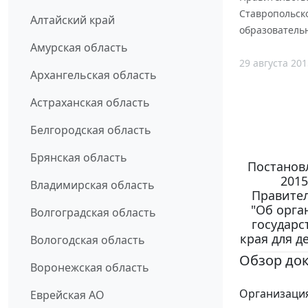
Ставропольско
Алтайский край
образовательн
Амурская область
29 августа 201
Архангельская область
Астраханская область
Белгородская область
Брянская область
Постановл
2015
Владимирская область
Правител
"Об орга
Волгоградская область
государс
края для д
Вологодская область
Обзор до
Воронежская область
Организаци
Еврейская АО