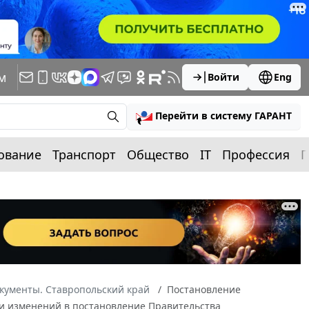
м
Войти
Eng
Перейти в систему ГАРАНТ
ование
Транспорт
Общество
IT
Профессия
П
кументы. Ставропольский край
Постановление
нии изменений в постановление Правительства