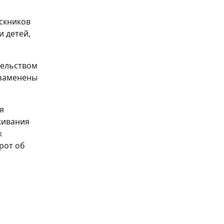
скников
и детей,
тельством
 заменены
я
живания
к
рот об