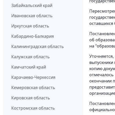
государстве
Забайкальский край
Пересмотрен
Ивановская область
государстве
оставшихся 
Иркутская область
Постановлен
Кабардино-Балкария
об образова
на "образов
Калининградская область
Уточняется,
Калужская область
выпускники 
Камчатский край
копию докум
отмечалось 
Карачаево-Черкессия
окончании п
предоставит
Кемеровская область
организацие
Кировская область
Постановлен
Костромская область
официально