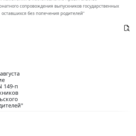
тернатного сопровождения выпускников государственных
, оставшихся без попечения родителей"
августа
ие
N 149-п
кников
ьского
дителей"