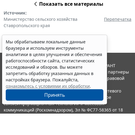
Показать все материалы
Источник:
Министерство сельского хозяйства
Перепечатка
Ставропольского края
Мы обрабатываем локальные данные
браузера и используем инструменты
аналитики в целях улучшения и обеспечения
работоспособности сайта, статистических
© ООО "НПП "ГАРАНТ-СЕРВИС", 2026. Система ГАРАНТ
исследований и обзоров. Вы можете
выпускается с 1990 года. Компания "Гарант" и ее партнеры
запретить обработку указанных данных в
являются участниками Российской ассоциации правовой
настройках браузера. Пожалуйста,
информации ГАРАНТ.
ознакомьтесь с условиями их обработки
.
Портал ГАРАНТ.РУ зарегистрирован в качестве сетевого
Принять
издания Федеральной службой по надзору в сфере
связи,информационных технологий и массовых
коммуникаций (Роскомнадзором), Эл № ФС77-58365 от 18
июня 2014 года.
16+