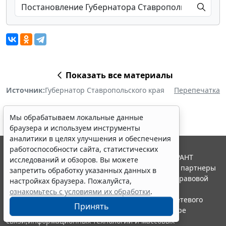
Показать все материалы
Источник:
Губернатор Ставропольского края
Перепечатка
Мы обрабатываем локальные данные
браузера и используем инструменты
аналитики в целях улучшения и обеспечения
работоспособности сайта, статистических
© ООО "НПП "ГАРАНТ-СЕРВИС", 2026. Система ГАРАНТ
исследований и обзоров. Вы можете
выпускается с 1990 года. Компания "Гарант" и ее партнеры
запретить обработку указанных данных в
являются участниками Российской ассоциации правовой
настройках браузера. Пожалуйста,
информации ГАРАНТ.
ознакомьтесь с условиями их обработки
.
Портал ГАРАНТ.РУ зарегистрирован в качестве сетевого
Принять
издания Федеральной службой по надзору в сфере
связи,информационных технологий и массовых